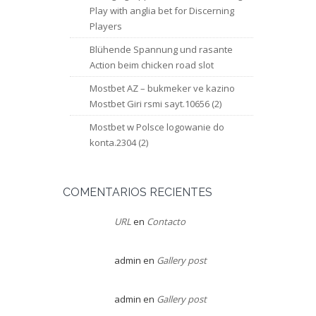
Play with anglia bet for Discerning
Players
Blühende Spannung und rasante
Action beim chicken road slot
Mostbet AZ – bukmeker ve kazino
Mostbet Giri rsmi sayt.10656 (2)
Mostbet w Polsce logowanie do
konta.2304 (2)
COMENTARIOS RECIENTES
URL
en
Contacto
admin
en
Gallery post
admin
en
Gallery post