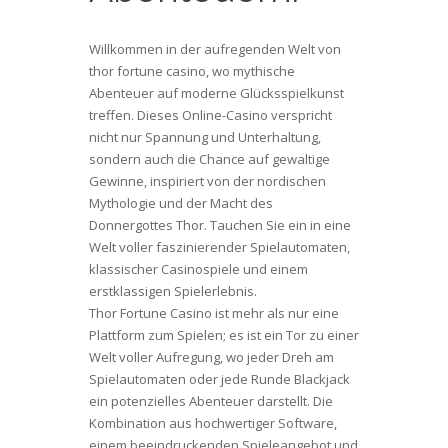
Willkommen in der aufregenden Welt von
thor fortune casino
, wo mythische
Abenteuer auf moderne Glücksspielkunst
treffen. Dieses Online-Casino verspricht
nicht nur Spannung und Unterhaltung,
sondern auch die Chance auf gewaltige
Gewinne, inspiriert von der nordischen
Mythologie und der Macht des
Donnergottes Thor. Tauchen Sie ein in eine
Welt voller faszinierender Spielautomaten,
klassischer Casinospiele und einem
erstklassigen Spielerlebnis.
Thor Fortune Casino ist mehr als nur eine
Plattform zum Spielen; es ist ein Tor zu einer
Welt voller Aufregung, wo jeder Dreh am
Spielautomaten oder jede Runde Blackjack
ein potenzielles Abenteuer darstellt. Die
Kombination aus hochwertiger Software,
einem beeindruckenden Spieleangebot und