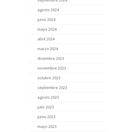
agosto 2024
junio 2024
mayo 2024
abril 2024
marzo 2024
diciembre 2023
noviembre 2023
octubre 2023
septiembre 2023
agosto 2023
julio 2023
junio 2023
mayo 2023