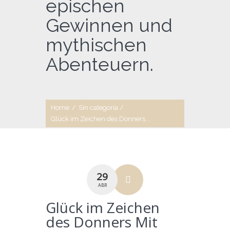
epischen
Gewinnen und
mythischen
Abenteuern.
Home
/
Sin categoría
/
Glück im Zeichen des Donners...
29
ABR
Glück im Zeichen
des Donners Mit