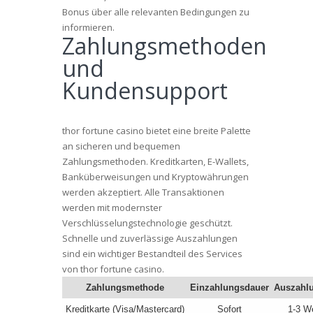
Bonus über alle relevanten Bedingungen zu
informieren.
Zahlungsmethoden
und
Kundensupport
thor fortune casino bietet eine breite Palette
an sicheren und bequemen
Zahlungsmethoden. Kreditkarten, E-Wallets,
Banküberweisungen und Kryptowährungen
werden akzeptiert. Alle Transaktionen
werden mit modernster
Verschlüsselungstechnologie geschützt.
Schnelle und zuverlässige Auszahlungen
sind ein wichtiger Bestandteil des Services
von thor fortune casino.
Zahlungsmethode
Einzahlungsdauer
Auszahl
Kreditkarte (Visa/Mastercard)
Sofort
1-3 W