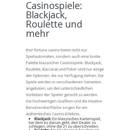
Casinospiele:
Blackjack,
Roulette und
mehr
thor fortune casino bietet nicht nur
Spielautomaten, sondern auch eine breite
Palette klassischer Casinospiele. Blackjack,
Roulette, Baccarat und Poker sind nur einige
der Optionen, die zur Verfügung stehen. Die
Spiele werden in verschiedenen Varianten
angeboten, um den unterschiedlichen
Vorlieben der Spieler gerecht zu werden.
Die hochwertigen Grafiken und die intuitive
Benutzeroberfläche sorgen für ein
authentisches Casino-Erlebnis.
Blackjack:
Ein klassisches Kartenspiel,
bei dem es darum geht, den Dealer zu
schlagen, ohne die 21 zu überschreiten.
Roulette:
Ein Glücksspiel, bei dem ein