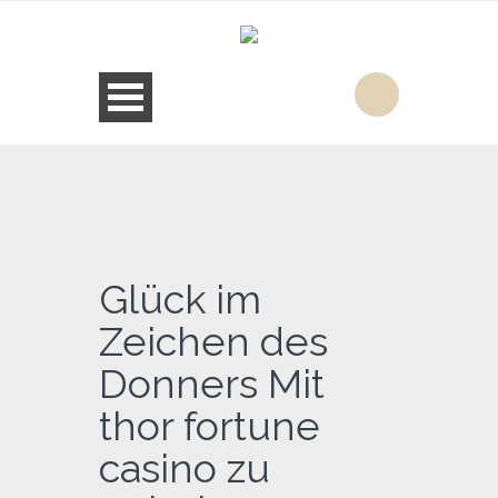
Glück im
Zeichen des
Donners Mit
thor fortune
casino zu