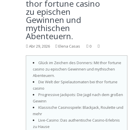
thor fortune casino
zu epischen
Gewinnen und
mythischen
Abenteuern.
Abr 29, 2026
Elena Casas
0
Glück im Zeichen des Donners: Mit thor fortune
casino zu epischen Gewinnen und mythischen
Abenteuern.
Die Welt der Spielautomaten bei thor fortune
casino
Progressive Jackpots: Die Jagd nach dem großen
Gewinn
Klassische Casinospiele: Blackjack, Roulette und
mehr
Live-Casino: Das authentische Casino-Erlebnis
zu Hause