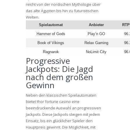
reicht von der nordischen Mythologie über
das alte Ägypten bis hin zu futuristischen
Welten.
Spielautomat
Anbieter
RTP
Hammer of Gods
Play’n GO
96
Book of Vikings
Relax Gaming
96
Ragnarok
NoLimit City
96
Progressive
Jackpots: Die Jagd
nach dem großen
Gewinn
Neben den klassischen Spielautomaten
bietet thor fortune casino eine
beeindruckende Auswahl an progressiven
Jackpots. Diese Jackpots steigen mit jedem
Einsatz, bis ein glücklicher Spieler den
Hauptpreis gewinnt. Die Möglichkeit, mit