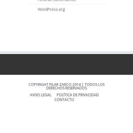
WordPress.org
COPYRIGHT PILAR ZARCO 2014 | TODOS LOS
DERECHOS RESERVADOS
AVISO LEGAL
POLÍTICA DE PRIVACIDAD
CONTACTO