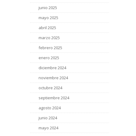
junio 2025
mayo 2025
abril 2025
marzo 2025
febrero 2025
enero 2025
diciembre 2024
noviembre 2024
octubre 2024
septiembre 2024
agosto 2024
junio 2024
mayo 2024