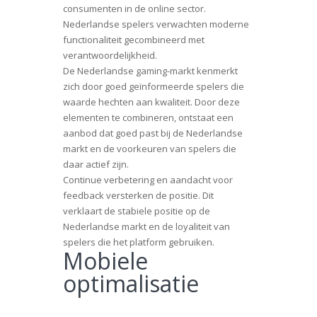
consumenten in de online sector.
Nederlandse spelers verwachten moderne
functionaliteit gecombineerd met
verantwoordelijkheid.
De Nederlandse gaming-markt kenmerkt
zich door goed geïnformeerde spelers die
waarde hechten aan kwaliteit. Door deze
elementen te combineren, ontstaat een
aanbod dat goed past bij de Nederlandse
markt en de voorkeuren van spelers die
daar actief zijn.
Continue verbetering en aandacht voor
feedback versterken de positie. Dit
verklaart de stabiele positie op de
Nederlandse markt en de loyaliteit van
spelers die het platform gebruiken.
Mobiele
optimalisatie