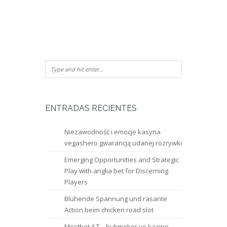
ENTRADAS RECIENTES
Niezawodność i emocje kasyna
vegashero gwarancją udanej rozrywki
Emerging Opportunities and Strategic
Play with anglia bet for Discerning
Players
Blühende Spannung und rasante
Action beim chicken road slot
Mostbet AZ – bukmeker ve kazino