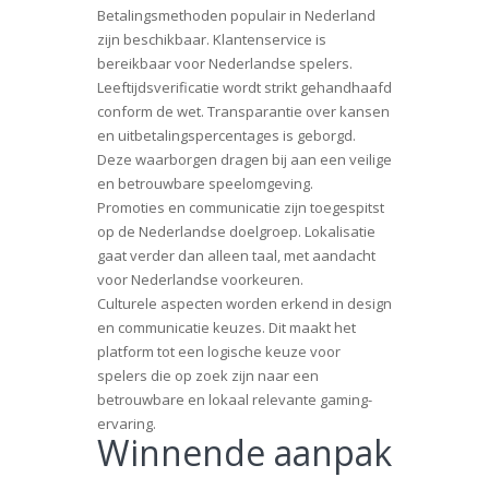
Betalingsmethoden populair in Nederland
zijn beschikbaar. Klantenservice is
bereikbaar voor Nederlandse spelers.
Leeftijdsverificatie wordt strikt gehandhaafd
conform de wet. Transparantie over kansen
en uitbetalingspercentages is geborgd.
Deze waarborgen dragen bij aan een veilige
en betrouwbare speelomgeving.
Promoties en communicatie zijn toegespitst
op de Nederlandse doelgroep. Lokalisatie
gaat verder dan alleen taal, met aandacht
voor Nederlandse voorkeuren.
Culturele aspecten worden erkend in design
en communicatie keuzes. Dit maakt het
platform tot een logische keuze voor
spelers die op zoek zijn naar een
betrouwbare en lokaal relevante gaming-
ervaring.
Winnende aanpak