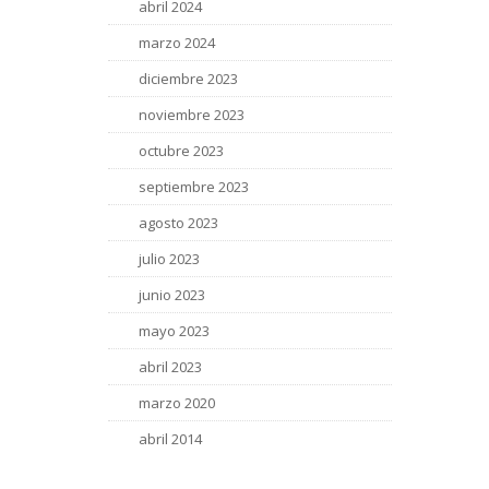
abril 2024
marzo 2024
diciembre 2023
noviembre 2023
octubre 2023
septiembre 2023
agosto 2023
julio 2023
junio 2023
mayo 2023
abril 2023
marzo 2020
abril 2014