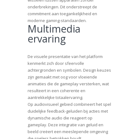
onderbrekingen. Dit onderstreept de
commitment aan toegankelijkheid en
moderne gaming-standaarden.
Multimedia
ervaring
De visuele presentatie van het platform
kenmerkt zich door sfeervolle
achtergronden en symbolen. Design keuzes
zijn gemaakt met oog voor vloeiende
animaties die de gameplay versterken, wat
resulteert in een coherente en
aantrekkelijke totaalervaring.
Op audiovisueel gebied combineert het spel
duidelijke feedback-geluiden bij acties met
dynamische audio die reageert op
gameplay. Deze integratie van geluid en
beeld creëert een meeslepende omgeving
die spelers betrokken houdt.