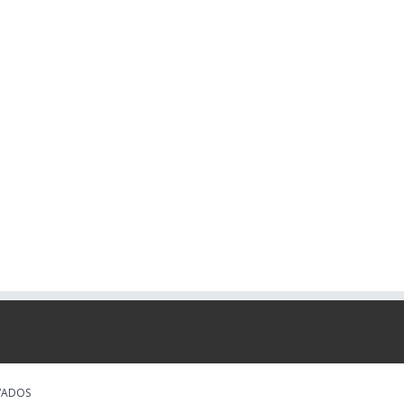
VADOS