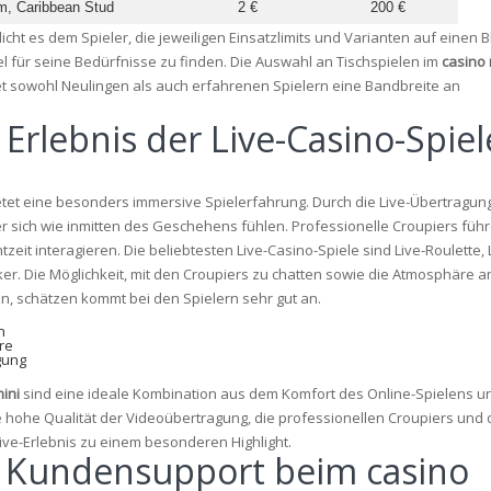
m, Caribbean Stud
2 €
200 €
icht es dem Spieler, die jeweiligen Einsatzlimits und Varianten auf einen B
 für seine Bedürfnisse zu finden. Die Auswahl an Tischspielen im
casino
et sowohl Neulingen als auch erfahrenen Spielern eine Bandbreite an
Erlebnis der Live-Casino-Spiel
tet eine besonders immersive Spielerfahrung. Durch die Live-Übertragun
 sich wie inmitten des Geschehens fühlen. Professionelle Croupiers führ
tzeit interagieren. Die beliebtesten Live-Casino-Spiele sind Live-Roulette, 
oker. Die Möglichkeit, mit den Croupiers zu chatten sowie die Atmosphäre 
, schätzen kommt bei den Spielern sehr gut an.
n
re
gung
ini
sind eine ideale Kombination aus dem Komfort des Online-Spielens u
 hohe Qualität der Videoübertragung, die professionellen Croupiers und 
ive-Erlebnis zu einem besonderen Highlight.
d Kundensupport beim casino