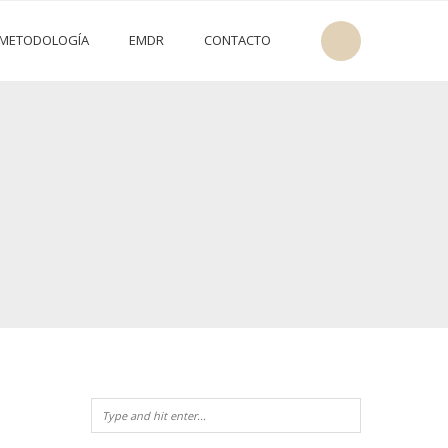
METODOLOGÍA
EMDR
CONTACTO