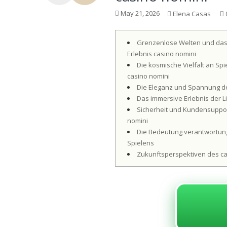
May 21, 2026
Elena Casas
Grenzenlose Welten und da
Erlebnis casino nomini
Die kosmische Vielfalt an Sp
casino nomini
Die Eleganz und Spannung de
Das immersive Erlebnis der L
Sicherheit und Kundensuppor
nomini
Die Bedeutung verantwortu
Spielens
Zukunftsperspektiven des ca