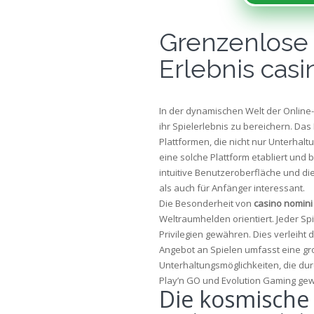
Grenzenlose
Erlebnis casi
In der dynamischen Welt der Online
ihr Spielerlebnis zu bereichern. Das
Plattformen, die nicht nur Unterhal
eine solche Plattform etabliert und 
intuitive Benutzeroberfläche und d
als auch für Anfänger interessant.
Die Besonderheit von
casino nomini
Weltraumhelden orientiert. Jeder S
Privilegien gewähren. Dies verleiht 
Angebot an Spielen umfasst eine gro
Unterhaltungsmöglichkeiten, die du
Play’n GO und Evolution Gaming gew
Die kosmische 