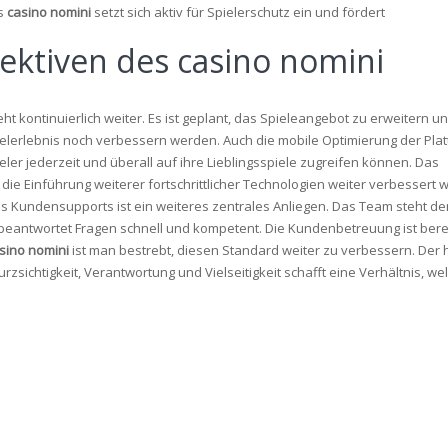
as
casino nomini
setzt sich aktiv für Spielerschutz ein und fördert
ektiven des casino nomini
ht kontinuierlich weiter. Es ist geplant, das Spieleangebot zu erweitern 
elerlebnis noch verbessern werden. Auch die mobile Optimierung der Plat
eler jederzeit und überall auf ihre Lieblingsspiele zugreifen können. Das
die Einführung weiterer fortschrittlicher Technologien weiter verbessert 
s Kundensupports ist ein weiteres zentrales Anliegen. Das Team steht de
eantwortet Fragen schnell und kompetent. Die Kundenbetreuung ist bereit
sino nomini
ist man bestrebt, diesen Standard weiter zu verbessern. Der
sichtigkeit, Verantwortung und Vielseitigkeit schafft eine Verhältnis, we