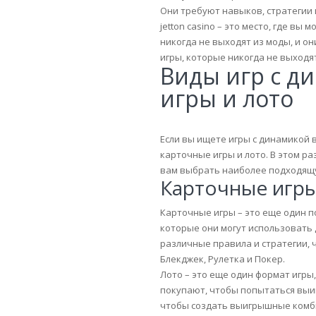
Они требуют навыков, стратегии 
jetton casino – это место, где вы 
никогда не выходят из моды, и он
игры, которые никогда не выходят 
Виды игр с д
игры и лото
Если вы ищете игры с динамикой в
карточные игры и лото. В этом р
вам выбрать наиболее подходящу
Карточные игр
Карточные игры – это еще один п
которые они могут использовать
различные правила и стратегии, 
Блекджек, Рулетка и Покер.
Лото – это еще один формат игры,
покупают, чтобы попытаться выиг
чтобы создать выигрышные комбин