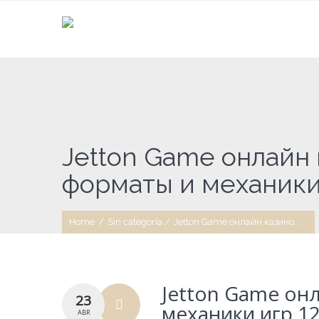
Jetton Game онлайн
форматы и механики и
Home
/
Sin categoría
/
Jetton Game онлайн казино...
Jetton Game он
23
механики игр.12
ABR