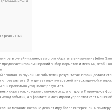
 карточные игры и
ы с реальными
е игры в онлайн-казино, вам стоит обратить внимание на Jetton Gam
е предлагает игрокам широкий выбор форматов и механик, чтобы он
я.
рый основан на случайных событиях и результатах. Игроки делают ста
 от результата. Это делает игру интересной и неожиданной, и игрок
и они правильно угадывают результат.
овных форматов, которые отличаются друг от друга. К примеру, в фо
а исход событий, а в формате «Слот» игроки управляют слот-машиной
есколько механик, которые делают игру более интересной. К примеру,