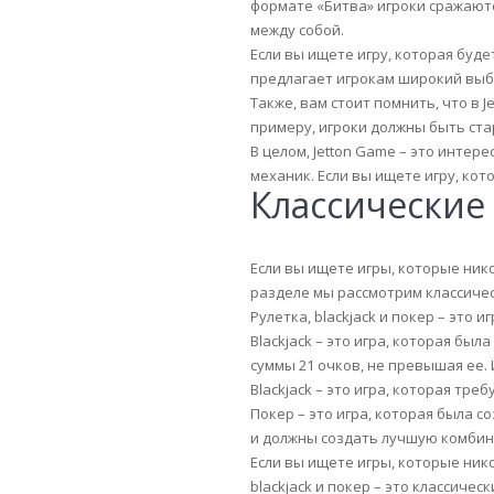
формате «Битва» игроки сражаютс
между собой.
Если вы ищете игру, которая буде
предлагает игрокам широкий выбо
Также, вам стоит помнить, что в 
примеру, игроки должны быть ста
В целом, Jetton Game – это инте
механик. Если вы ищете игру, кот
Классические 
Если вы ищете игры, которые никог
разделе мы рассмотрим классичес
Рулетка, blackjack и покер – это 
Blackjack – это игра, которая был
суммы 21 очков, не превышая ее.
Blackjack – это игра, которая тре
Покер – это игра, которая была с
и должны создать лучшую комбина
Если вы ищете игры, которые никог
blackjack и покер – это классиче