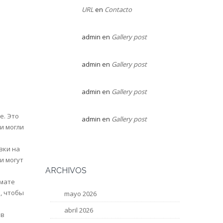
URL
en
Contacto
admin
en
Gallery post
admin
en
Gallery post
admin
en
Gallery post
e. Это
admin
en
Gallery post
и могли
вки на
и могут
ARCHIVOS
рмате
, чтобы
mayo 2026
abril 2026
 в