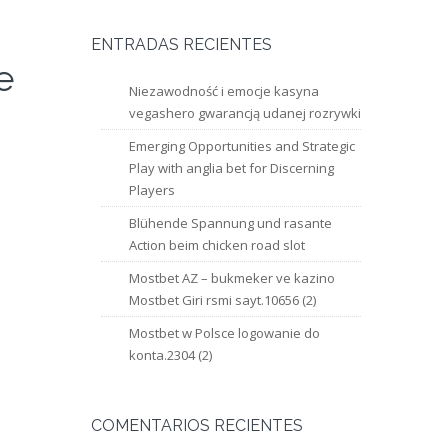
ENTRADAS RECIENTES
е
Niezawodność i emocje kasyna
vegashero gwarancją udanej rozrywki
Emerging Opportunities and Strategic
Play with anglia bet for Discerning
Players
Blühende Spannung und rasante
Action beim chicken road slot
Mostbet AZ – bukmeker ve kazino
Mostbet Giri rsmi sayt.10656 (2)
Mostbet w Polsce logowanie do
konta.2304 (2)
COMENTARIOS RECIENTES