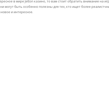
ересное в мире Jetton казино, то вам стоит обратить внимание на иг
ни могут быть особенно полезны для тех, кто ищет более реалистч
о новое и интересное.