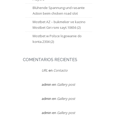
Blühende Spannung und rasante
Action beim chicken road slot
Mostbet AZ – bukmeker ve kazino
Mostbet Giri rsmi sayt.10656 (2)
Mostbet w Polsce logowanie do
konta.2304 (2)
COMENTARIOS RECIENTES
URL
en
Contacto
admin
en
Gallery post
admin
en
Gallery post
admin
en
Gallery post