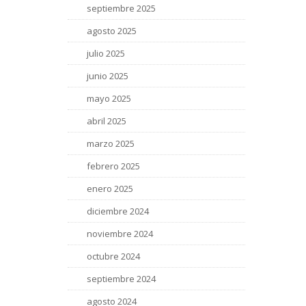
septiembre 2025
agosto 2025
julio 2025
junio 2025
mayo 2025
abril 2025
marzo 2025
febrero 2025
enero 2025
diciembre 2024
noviembre 2024
octubre 2024
septiembre 2024
agosto 2024