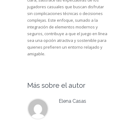
jugadores casuales que buscan disfrutar
sin complicaciones técnicas o decisiones
complejas. Este enfoque, sumado a la
integración de elementos modernos y
seguros, contribuye a que el juego en línea
sea una opción atractiva y sostenible para
quienes prefieren un entorno relajado y
amigable.
Más sobre el autor
Elena Casas