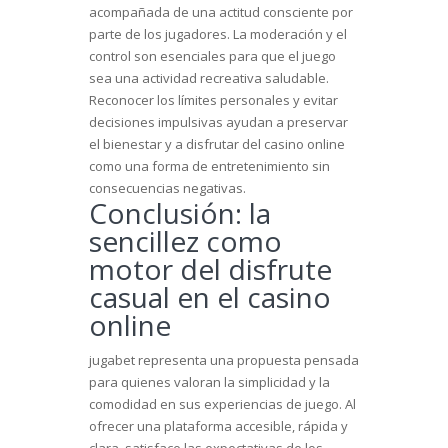
acompañada de una actitud consciente por
parte de los jugadores. La moderación y el
control son esenciales para que el juego
sea una actividad recreativa saludable.
Reconocer los límites personales y evitar
decisiones impulsivas ayudan a preservar
el bienestar y a disfrutar del casino online
como una forma de entretenimiento sin
consecuencias negativas.
Conclusión: la
sencillez como
motor del disfrute
casual en el casino
online
jugabet representa una propuesta pensada
para quienes valoran la simplicidad y la
comodidad en sus experiencias de juego. Al
ofrecer una plataforma accesible, rápida y
clara, satisface las expectativas de los