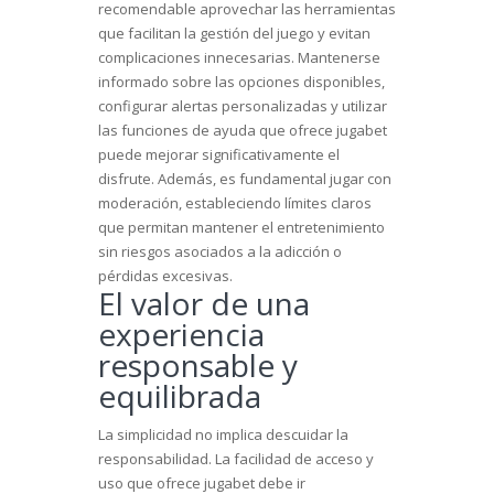
recomendable aprovechar las herramientas
que facilitan la gestión del juego y evitan
complicaciones innecesarias. Mantenerse
informado sobre las opciones disponibles,
configurar alertas personalizadas y utilizar
las funciones de ayuda que ofrece jugabet
puede mejorar significativamente el
disfrute. Además, es fundamental jugar con
moderación, estableciendo límites claros
que permitan mantener el entretenimiento
sin riesgos asociados a la adicción o
pérdidas excesivas.
El valor de una
experiencia
responsable y
equilibrada
La simplicidad no implica descuidar la
responsabilidad. La facilidad de acceso y
uso que ofrece jugabet debe ir