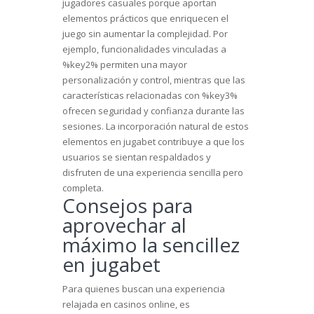
jugadores casuales porque aportan
elementos prácticos que enriquecen el
juego sin aumentar la complejidad. Por
ejemplo, funcionalidades vinculadas a
%key2% permiten una mayor
personalización y control, mientras que las
características relacionadas con %key3%
ofrecen seguridad y confianza durante las
sesiones. La incorporación natural de estos
elementos en jugabet contribuye a que los
usuarios se sientan respaldados y
disfruten de una experiencia sencilla pero
completa.
Consejos para
aprovechar al
máximo la sencillez
en jugabet
Para quienes buscan una experiencia
relajada en casinos online, es