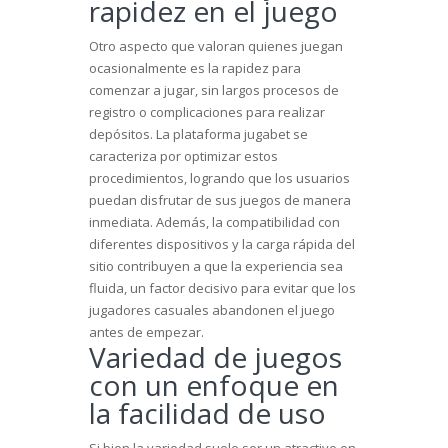
rapidez en el juego
Otro aspecto que valoran quienes juegan
ocasionalmente es la rapidez para
comenzar a jugar, sin largos procesos de
registro o complicaciones para realizar
depósitos. La plataforma jugabet se
caracteriza por optimizar estos
procedimientos, logrando que los usuarios
puedan disfrutar de sus juegos de manera
inmediata. Además, la compatibilidad con
diferentes dispositivos y la carga rápida del
sitio contribuyen a que la experiencia sea
fluida, un factor decisivo para evitar que los
jugadores casuales abandonen el juego
antes de empezar.
Variedad de juegos
con un enfoque en
la facilidad de uso
Si bien la variedad suele ser un atractivo en