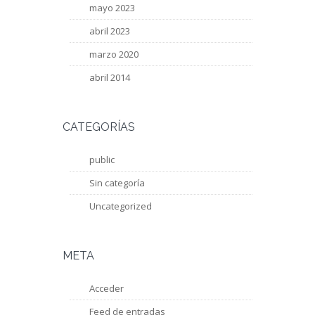
mayo 2023
abril 2023
marzo 2020
abril 2014
CATEGORÍAS
public
Sin categoría
Uncategorized
META
Acceder
Feed de entradas