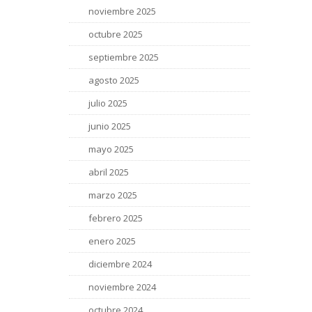
noviembre 2025
octubre 2025
septiembre 2025
agosto 2025
julio 2025
junio 2025
mayo 2025
abril 2025
marzo 2025
febrero 2025
enero 2025
diciembre 2024
noviembre 2024
octubre 2024