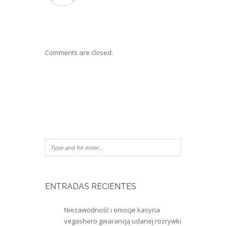
Comments are closed.
ENTRADAS RECIENTES
Niezawodność i emocje kasyna
vegashero gwarancją udanej rozrywki