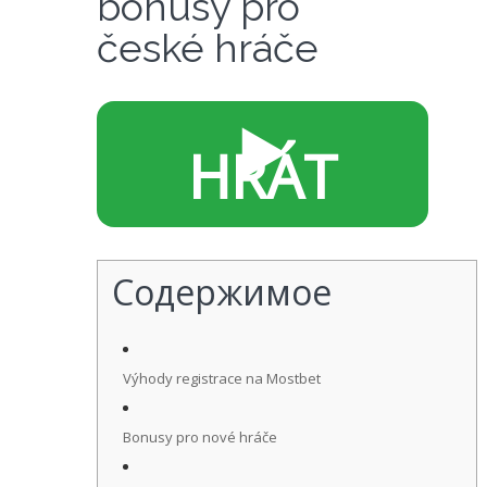
bonusy pro
české hráče
▶️
HRÁT
Содержимое
Výhody registrace na Mostbet
Bonusy pro nové hráče