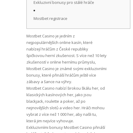
Exkluzivní bonusy pro stálé hráče
Mostbet registrace
Mostbet Casino je jedním z
nejpopulárnějších online kasín, které
nabízejí hráčům z České republiky
špičkovou herní zkušenost. S více než 10 lety
zkušeností v online hernímu průmyslu,
Mostbet Casino je známé svými exkluzivními
bonusy, které přináší hráčům ještě více
zábavy a šance na výhry.
Mostbet Casino nabízí širokou škálu her, od
klasických kasínových her, jako jsou
blackjack, roulette a poker, až po
nejnovějších slotů a video her. Hráči mohou
vybrat z více než 1 000 her, aby našli tu,
která jim nejvíce vyhovuje.
Exkluzivními bonusy Mostbet Casino přináší