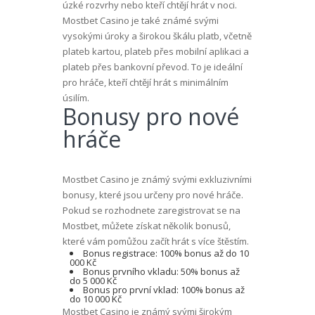
úzké rozvrhy nebo kteří chtějí hrát v noci.
Mostbet Casino je také známé svými
vysokými úroky a širokou škálu platb, včetně
plateb kartou, plateb přes mobilní aplikaci a
plateb přes bankovní převod. To je ideální
pro hráče, kteří chtějí hrát s minimálním
úsilím.
Bonusy pro nové
hráče
Mostbet Casino je známý svými exkluzivními
bonusy, které jsou určeny pro nové hráče.
Pokud se rozhodnete zaregistrovat se na
Mostbet, můžete získat několik bonusů,
které vám pomůžou začít hrát s více štěstím.
Bonus registrace: 100% bonus až do 10
000 Kč
Bonus prvního vkladu: 50% bonus až
do 5 000 Kč
Bonus pro první vklad: 100% bonus až
do 10 000 Kč
Mostbet Casino je známý svými širokým