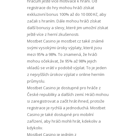
hráčům ještě více motivace k hraní. Od
registrace do hry mohou hráči získat
exkluzivní bonus 100% až do 10 000 Kč, aby
začali s hraním. Dále mohou hráči získat
další bonusy a slevy, které jim umožní získat
ještě více z herní zkušenosti.
Mostbet Casino je
mostbet cz
také známé
svými vysokými úroky výplaty, které jsou
mezi 95% a 98%. To znamená, že hráči
mohou očekávat, že 95% až 98% jejich
vkladů se vrátí v podobě výplat. To je jeden
z nejvyšších úrokov výplat v online herním
průmyslu.
Mostbet Casino je dostupné pro hráče z
České republiky a dalších zemí. Hráči mohou
si zaregistrovat a začít hrát ihned, protože
registrace je rychlá a jednoduchá. Mostbet
Casino je také dostupné pro mobilní
zařízení, aby hráči mohli hrát, kdekoliv a
kdykoliv.
Mostbet Casino je jedním z