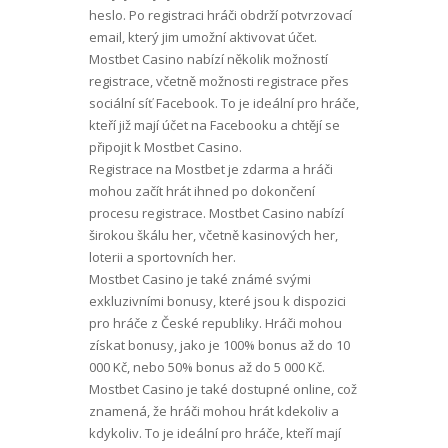
heslo. Po registraci hráči obdrží potvrzovací
email, který jim umožní aktivovat účet.
Mostbet Casino nabízí několik možností
registrace, včetně možnosti registrace přes
sociální síť Facebook. To je ideální pro hráče,
kteří již mají účet na Facebooku a chtějí se
připojit k Mostbet Casino.
Registrace na Mostbet je zdarma a hráči
mohou začít hrát ihned po dokončení
procesu registrace. Mostbet Casino nabízí
širokou škálu her, včetně kasinových her,
loterii a sportovních her.
Mostbet Casino je také známé svými
exkluzivními bonusy, které jsou k dispozici
pro hráče z České republiky. Hráči mohou
získat bonusy, jako je 100% bonus až do 10
000 Kč, nebo 50% bonus až do 5 000 Kč.
Mostbet Casino je také dostupné online, což
znamená, že hráči mohou hrát kdekoliv a
kdykoliv. To je ideální pro hráče, kteří mají