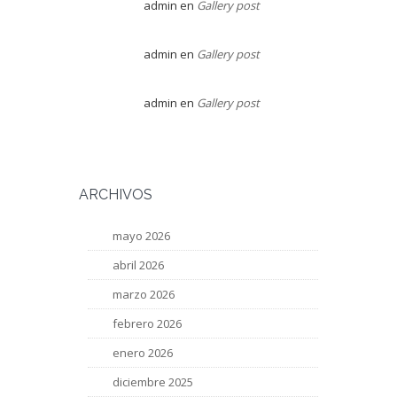
admin
en
Gallery post
admin
en
Gallery post
admin
en
Gallery post
ARCHIVOS
mayo 2026
abril 2026
marzo 2026
febrero 2026
enero 2026
diciembre 2025