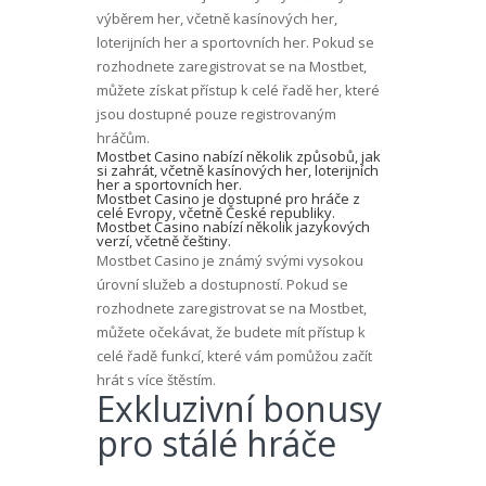
výběrem her, včetně kasínových her,
loterijních her a sportovních her. Pokud se
rozhodnete zaregistrovat se na Mostbet,
můžete získat přístup k celé řadě her, které
jsou dostupné pouze registrovaným
hráčům.
Mostbet Casino nabízí několik způsobů, jak
si zahrát, včetně kasínových her, loterijních
her a sportovních her.
Mostbet Casino je dostupné pro hráče z
celé Evropy, včetně České republiky.
Mostbet Casino nabízí několik jazykových
verzí, včetně češtiny.
Mostbet Casino je známý svými vysokou
úrovní služeb a dostupností. Pokud se
rozhodnete zaregistrovat se na Mostbet,
můžete očekávat, že budete mít přístup k
celé řadě funkcí, které vám pomůžou začít
hrát s více štěstím.
Exkluzivní bonusy
pro stálé hráče