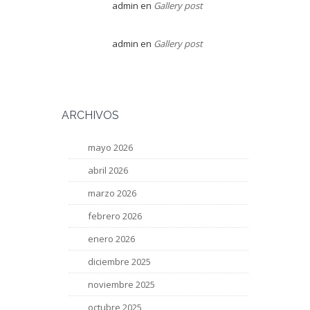
admin
en
Gallery post
admin
en
Gallery post
ARCHIVOS
mayo 2026
abril 2026
marzo 2026
febrero 2026
enero 2026
diciembre 2025
noviembre 2025
octubre 2025