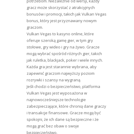
potrzebom. Niezależnie od wersji, każdy
gracz może skorzystać z atrakcyjnych
bonusów i promocji, takich jak Vulkan Vegas
bonus, który jest przyznawany nowym
graczom.
Vulkan Vegas to kasyno online, które
oferuje szeroką gamę gier, w tym gry
stołowe, gry wideo i gry na żywo. Gracze
mogą wybrać spośród różnych gier, takich
jak ruletka, blackjack, poker i wiele innych.
Każda gra jest starannie wybrana, aby
zapewnić graczom najwyższy poziom
rozrywki i szansy na wygraną.
Jeśli chodzi o bezpieczeństwo, platforma
Vulkan Vegas jest wyposażona w
najnowocześniejsze technologie
zabezpieczające, które chronią dane graczy
i transakcje finansowe. Gracze mogą być
spokojni, że ich dane są bezpieczne i że
mogą grać bez obaw o swoje
bezpieczeństwo.