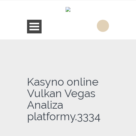
Kasyno online
Vulkan Vegas
Analiza
platformy.3334