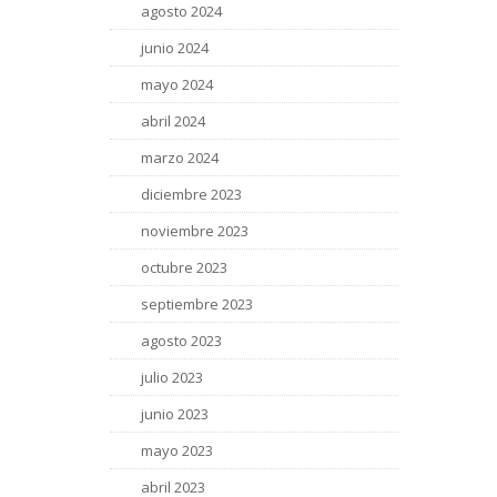
agosto 2024
junio 2024
mayo 2024
abril 2024
marzo 2024
diciembre 2023
noviembre 2023
octubre 2023
septiembre 2023
agosto 2023
julio 2023
junio 2023
mayo 2023
abril 2023