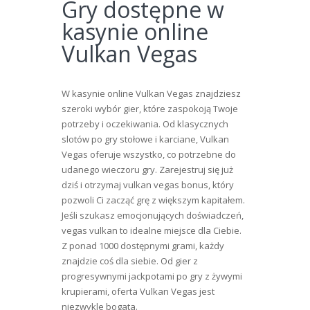
Gry dostępne w
kasynie online
Vulkan Vegas
W kasynie online Vulkan Vegas znajdziesz
szeroki wybór gier, które zaspokoją Twoje
potrzeby i oczekiwania. Od klasycznych
slotów po gry stołowe i karciane, Vulkan
Vegas oferuje wszystko, co potrzebne do
udanego wieczoru gry. Zarejestruj się już
dziś i otrzymaj vulkan vegas bonus, który
pozwoli Ci zacząć grę z większym kapitałem.
Jeśli szukasz emocjonujących doświadczeń,
vegas vulkan to idealne miejsce dla Ciebie.
Z ponad 1000 dostępnymi grami, każdy
znajdzie coś dla siebie. Od gier z
progresywnymi jackpotami po gry z żywymi
krupierami, oferta Vulkan Vegas jest
niezwykle bogata.