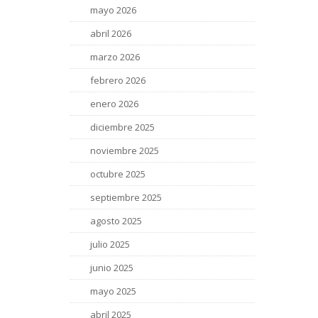
mayo 2026
abril 2026
marzo 2026
febrero 2026
enero 2026
diciembre 2025
noviembre 2025
octubre 2025
septiembre 2025
agosto 2025
julio 2025
junio 2025
mayo 2025
abril 2025