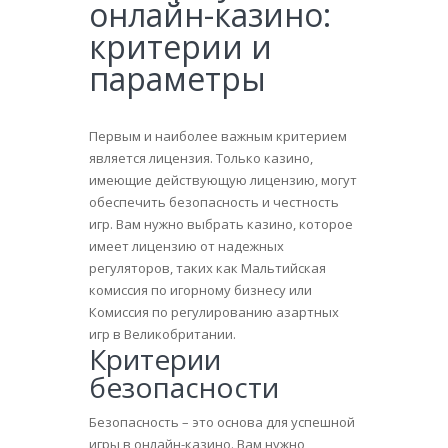
онлайн-казино:
критерии и
параметры
Первым и наиболее важным критерием
является лицензия. Только казино,
имеющие действующую лицензию, могут
обеспечить безопасность и честность
игр. Вам нужно выбрать казино, которое
имеет лицензию от надежных
регуляторов, таких как Мальтийская
комиссия по игорному бизнесу или
Комиссия по регулированию азартных
игр в Великобритании.
Критерии
безопасности
Безопасность – это основа для успешной
игры в онлайн-казино. Вам нужно