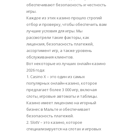
обеспечивают безопасность и честность
игры.
Каждое из этих казино прошло строгий
отбор и проверку, чтобы обеспечить вам
лучшие условия для игры. Мы
рассмотрели такие факторы, как
лицензия, безопасность платежей,
ассортимент игр, а также уровень
обслуживания клиентов.
Вот некоторые из лучших онлайн-казино
2026 года:
1. Casino X – это один из самых
популярных онлайн-казино, которое
предлагает более 3 000 игр, включая
слоты, игровые автоматы и таблицы.
Казино имеет лицензию на игорный
бизнес в Мальте и обеспечивает
безопасность платежей.
2. SlotV – это казино, которое
специализируется на слотах и игровых