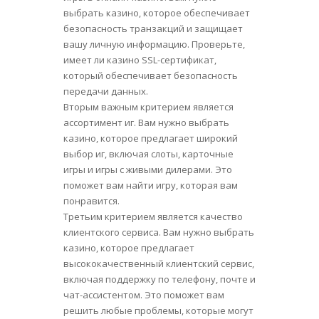
выбрать казино, которое обеспечивает
безопасность транзакций и защищает
вашу личную информацию. Проверьте,
имеет ли казино SSL-сертификат,
который обеспечивает безопасность
передачи данных.
Вторым важным критерием является
ассортимент иг. Вам нужно выбрать
казино, которое предлагает широкий
выбор иг, включая слоты, карточные
игры и игры с живыми дилерами. Это
поможет вам найти игру, которая вам
понравится.
Третьим критерием является качество
клиентского сервиса. Вам нужно выбрать
казино, которое предлагает
высококачественный клиентский сервис,
включая поддержку по телефону, почте и
чат-ассистентом. Это поможет вам
решить любые проблемы, которые могут