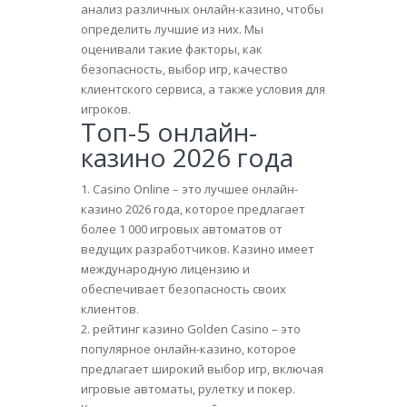
анализ различных онлайн-казино, чтобы
определить лучшие из них. Мы
оценивали такие факторы, как
безопасность, выбор игр, качество
клиентского сервиса, а также условия для
игроков.
Топ-5 онлайн-
казино 2026 года
1. Casino Online – это лучшее онлайн-
казино 2026 года, которое предлагает
более 1 000 игровых автоматов от
ведущих разработчиков. Казино имеет
международную лицензию и
обеспечивает безопасность своих
клиентов.
2.
рейтинг казино
Golden Casino – это
популярное онлайн-казино, которое
предлагает широкий выбор игр, включая
игровые автоматы, рулетку и покер.