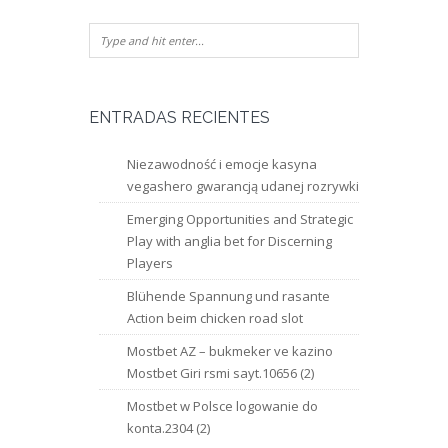
ENTRADAS RECIENTES
Niezawodność i emocje kasyna
vegashero gwarancją udanej rozrywki
Emerging Opportunities and Strategic
Play with anglia bet for Discerning
Players
Blühende Spannung und rasante
Action beim chicken road slot
Mostbet AZ – bukmeker ve kazino
Mostbet Giri rsmi sayt.10656 (2)
Mostbet w Polsce logowanie do
konta.2304 (2)