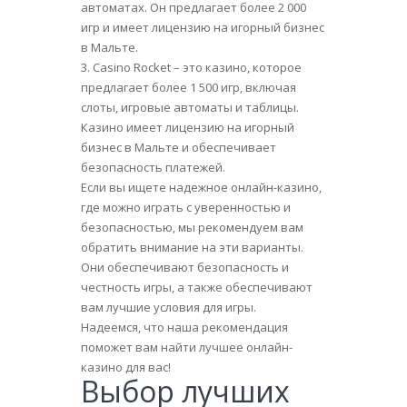
автоматах. Он предлагает более 2 000
игр и имеет лицензию на игорный бизнес
в Мальте.
3. Casino Rocket – это казино, которое
предлагает более 1 500 игр, включая
слоты, игровые автоматы и таблицы.
Казино имеет лицензию на игорный
бизнес в Мальте и обеспечивает
безопасность платежей.
Если вы ищете надежное онлайн-казино,
где можно играть с уверенностью и
безопасностью, мы рекомендуем вам
обратить внимание на эти варианты.
Они обеспечивают безопасность и
честность игры, а также обеспечивают
вам лучшие условия для игры.
Надеемся, что наша рекомендация
поможет вам найти лучшее онлайн-
казино для вас!
Выбор лучших