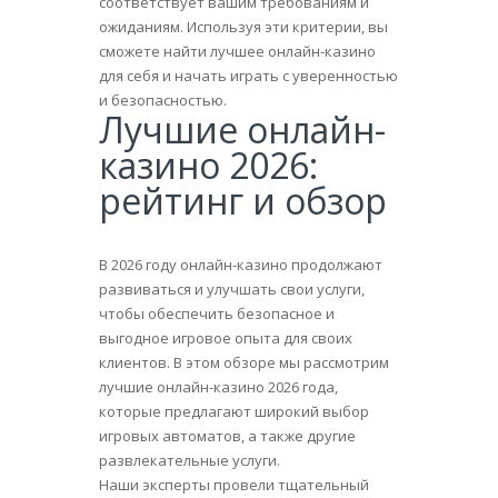
соответствует вашим требованиям и
ожиданиям. Используя эти критерии, вы
сможете найти лучшее онлайн-казино
для себя и начать играть с уверенностью
и безопасностью.
Лучшие онлайн-
казино 2026:
рейтинг и обзор
В 2026 году онлайн-казино продолжают
развиваться и улучшать свои услуги,
чтобы обеспечить безопасное и
выгодное игровое опыта для своих
клиентов. В этом обзоре мы рассмотрим
лучшие онлайн-казино 2026 года,
которые предлагают широкий выбор
игровых автоматов, а также другие
развлекательные услуги.
Наши эксперты провели тщательный