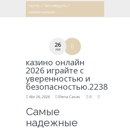
Home
/
Sin categoría
/
казино онлайн...
26
ABR
казино онлайн
2026 играйте с
уверенностью и
безопасностью.2238
Abr 26, 2026
Elena Casas
0
Самые
надежные