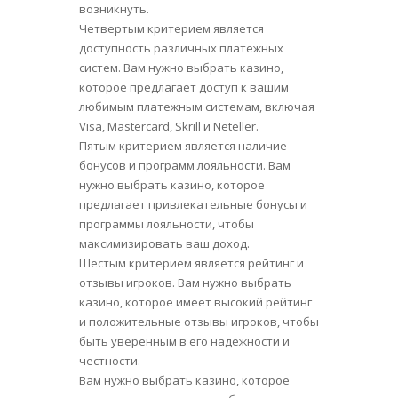
возникнуть.
Четвертым критерием является
доступность различных платежных
систем. Вам нужно выбрать казино,
которое предлагает доступ к вашим
любимым платежным системам, включая
Visa, Mastercard, Skrill и Neteller.
Пятым критерием является наличие
бонусов и программ лояльности. Вам
нужно выбрать казино, которое
предлагает привлекательные бонусы и
программы лояльности, чтобы
максимизировать ваш доход.
Шестым критерием является рейтинг и
отзывы игроков. Вам нужно выбрать
казино, которое имеет высокий рейтинг
и положительные отзывы игроков, чтобы
быть уверенным в его надежности и
честности.
Вам нужно выбрать казино, которое