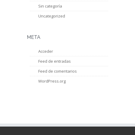
Sin categoría
Uncategorized
META
Acceder
Feed de entradas
Feed de comentarios
WordPress.org