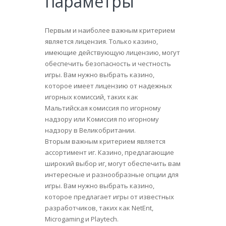
параметры
Первым и наиболее важным критерием
является лицензия. Только казино,
имеющие действующую лицензию, могут
обеспечить безопасность и честность
игры. Вам нужно выбрать казино,
которое имеет лицензию от надежных
игорных комиссий, таких как
Мальтийская комиссия по игорному
надзору или Комиссия по игорному
надзору в Великобритании.
Вторым важным критерием является
ассортимент иг. Казино, предлагающие
широкий выбор иг, могут обеспечить вам
интересные и разнообразные опции для
игры. Вам нужно выбрать казино,
которое предлагает игры от известных
разработчиков, таких как NetEnt,
Microgaming и Playtech.