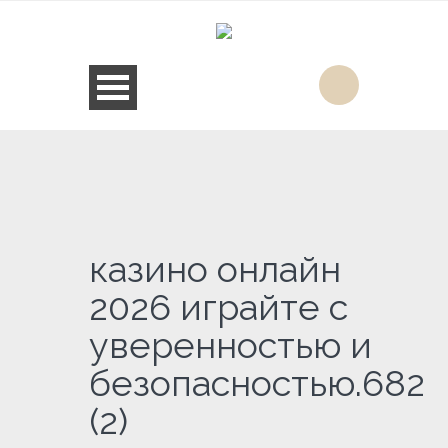
казино онлайн
2026 играйте с
уверенностью и
безопасностью.682
(2)