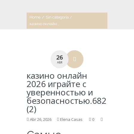
Home
/
Sin categoría
/
казино онлайн...
26
ABR
казино онлайн
2026 играйте с
уверенностью и
безопасностью.682
(2)
Abr 26, 2026
Elena Casas
0