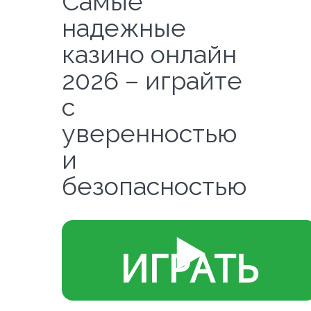
Самые
надежные
казино онлайн
2026 – играйте
с
уверенностью
и
безопасностью
▶️
ИГРАТЬ