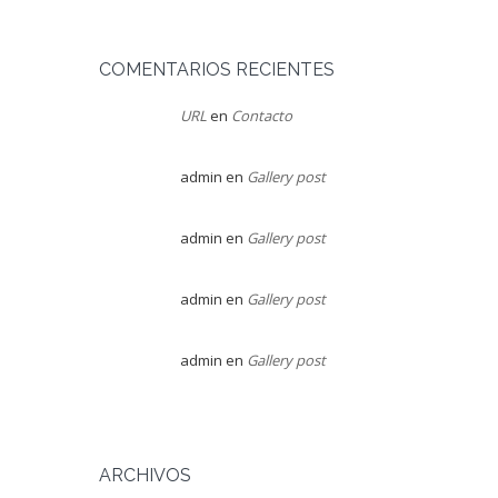
COMENTARIOS RECIENTES
URL
en
Contacto
admin
en
Gallery post
admin
en
Gallery post
admin
en
Gallery post
admin
en
Gallery post
ARCHIVOS