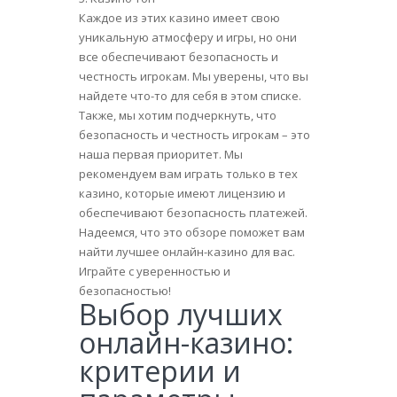
Каждое из этих казино имеет свою
уникальную атмосферу и игры, но они
все обеспечивают безопасность и
честность игрокам. Мы уверены, что вы
найдете что-то для себя в этом списке.
Также, мы хотим подчеркнуть, что
безопасность и честность игрокам – это
наша первая приоритет. Мы
рекомендуем вам играть только в тех
казино, которые имеют лицензию и
обеспечивают безопасность платежей.
Надеемся, что это обзоре поможет вам
найти лучшее онлайн-казино для вас.
Играйте с уверенностью и
безопасностью!
Выбор лучших
онлайн-казино:
критерии и