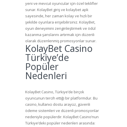
yeni ve mevcut oyuncular için özel teklifler
sunar. KolayBet giriş ve kolaybet apk
sayesinde, her zaman kolay ve hızlı bir
şekilde oyunlara erişebilirsiniz. KolayBet,
oyun deneyimini zenginleştirmek ve ödül
kazanma şanslarını artırmak için düzenli
olarak düzenlenmiş promosyonlar sunar.
KolayBet Casino
Türkiye’de
Popüler
Nedenleri
KolayBet Casino, Türkiye’de birçok
oyuncunun tercih ettiği bir platformdur. Bu
casino, kullanıcı dostu arayüz, güvenli
ödeme sistemleri ve düzenli promosyonlar
nedeniyle popülerdir. KolayBet Casino’nun
Türkiye’deki popüler nedenleri arasında: