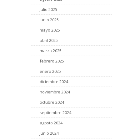
julio 2025
junio 2025
mayo 2025
abril 2025
marzo 2025
febrero 2025
enero 2025
diciembre 2024
noviembre 2024
octubre 2024
septiembre 2024
agosto 2024
junio 2024