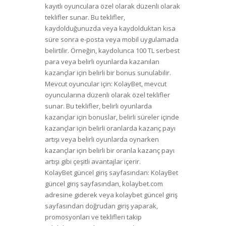
kayıtlı oyunculara özel olarak düzenli olarak
teklifler sunar. Bu teklifler,
kaydolduğunuzda veya kaydolduktan kısa
süre sonra e-posta veya mobil uygulamada
belirtilir. Örneğin, kaydolunca 100 TL serbest
para veya belirli oyunlarda kazanılan
kazançlar için belirli bir bonus sunulabilir.
Mevcut oyuncular için: KolayBet, mevcut
oyuncularına düzenli olarak özel teklifler
sunar. Bu teklifler, belirli oyunlarda
kazançlar için bonuslar, belirli süreler içinde
kazançlar için belirli oranlarda kazanç payı
artışı veya belirli oyunlarda oynarken
kazançlar için belirli bir oranla kazanç payı
artışı gibi çeşitli avantajlar içerir.
KolayBet güncel giriş sayfasından: KolayBet
güncel giriş sayfasından, kolaybet.com
adresine giderek veya kolaybet güncel giriş
sayfasından doğrudan giriş yaparak,
promosyonları ve teklifleri takip