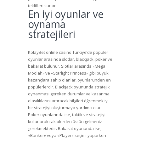
teklifleri sunar.
En iyi oyunlar ve
oynama
stratejileri
KolayBet online casino Türkiye’de popüler
oyunlar arasında slotlar, blackjack, poker ve
bakarat bulunur. Slotlar arasında «Mega
Moolah» ve «Starlight Princess» gibi büyük
kazançlara sahip olanlar, oyunlaründen en
popülerlerdir. Blackjack oyununda stratejik
oynanması gereken durumlar ve kazanma
olasılıklarını artıracak bilgileri öğrenmek iyi
bir stratejiyi oluşturmaya yardımcı olur.
Poker oyunlarında ise, taktik ve stratejiyi
kullanarak rakiplerden üstün gelmeniz
gerekmektedir. Bakarat oyununda ise,
«Banker» veya «Player» seçimi yaparken