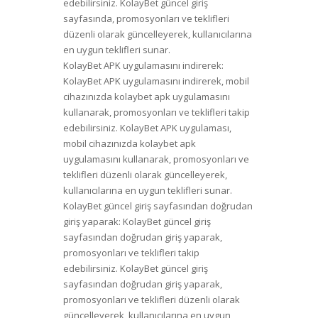
edebilirsiniz. KolayBet güncel giriş
sayfasında, promosyonları ve teklifleri
düzenli olarak güncelleyerek, kullanıcılarına
en uygun teklifleri sunar.
KolayBet APK uygulamasını indirerek:
KolayBet APK uygulamasını indirerek, mobil
cihazınızda kolaybet apk uygulamasını
kullanarak, promosyonları ve teklifleri takip
edebilirsiniz. KolayBet APK uygulaması,
mobil cihazınızda kolaybet apk
uygulamasını kullanarak, promosyonları ve
teklifleri düzenli olarak güncelleyerek,
kullanıcılarına en uygun teklifleri sunar.
KolayBet güncel giriş sayfasından doğrudan
giriş yaparak: KolayBet güncel giriş
sayfasından doğrudan giriş yaparak,
promosyonları ve teklifleri takip
edebilirsiniz. KolayBet güncel giriş
sayfasından doğrudan giriş yaparak,
promosyonları ve teklifleri düzenli olarak
güncelleyerek, kullanıcılarına en uygun