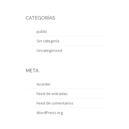
CATEGORÍAS
public
Sin categoría
Uncategorized
META
Acceder
Feed de entradas
Feed de comentarios
WordPress.org