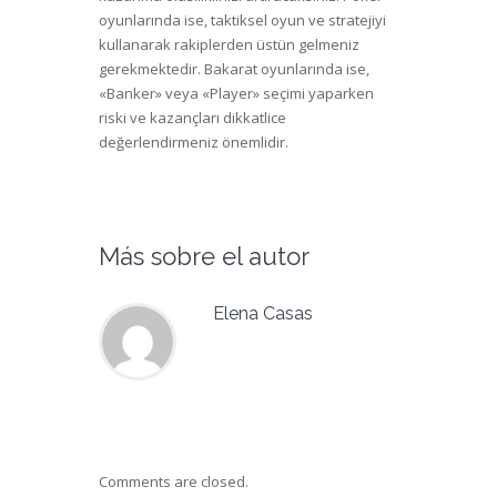
oyunlarında ise, taktiksel oyun ve stratejiyi
kullanarak rakiplerden üstün gelmeniz
gerekmektedir. Bakarat oyunlarında ise,
«Banker» veya «Player» seçimi yaparken
riski ve kazançları dikkatlice
değerlendirmeniz önemlidir.
Más sobre el autor
Elena Casas
Comments are closed.