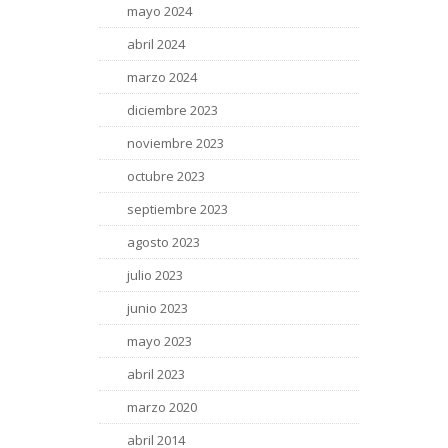
mayo 2024
abril 2024
marzo 2024
diciembre 2023
noviembre 2023
octubre 2023
septiembre 2023
agosto 2023
julio 2023
junio 2023
mayo 2023
abril 2023
marzo 2020
abril 2014