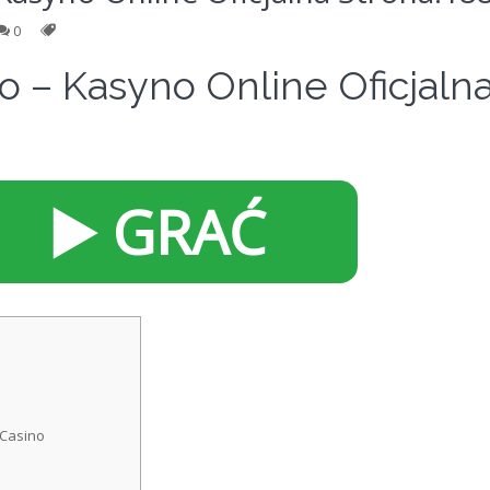
0
 – Kasyno Online Oficjaln
▶️ GRAĆ
 Casino