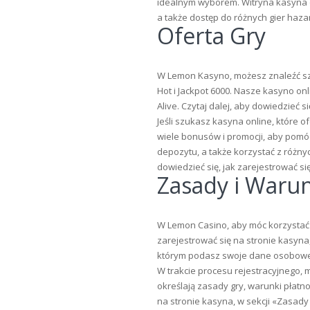
idealnym wyborem. Witryna kasyna on
a także dostęp do różnych gier haz
Oferta Gry
W Lemon Kasyno, możesz znaleźć szer
Hot i Jackpot 6000. Nasze kasyno onl
Alive. Czytaj dalej, aby dowiedzieć s
Jeśli szukasz kasyna online, które 
wiele bonusów i promocji, aby pomó
depozytu, a także korzystać z różnyc
dowiedzieć się, jak zarejestrować si
Zasady i Warun
W Lemon Casino, aby móc korzystać 
zarejestrować się na stronie kasyna
którym podasz swoje dane osobowe,
W trakcie procesu rejestracyjnego,
określają zasady gry, warunki płatn
na stronie kasyna, w sekcji «Zasady 