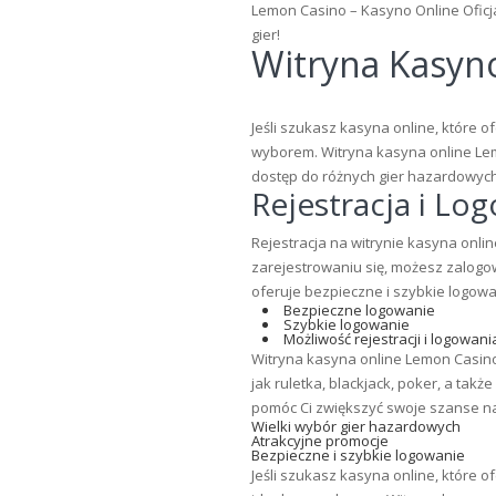
Lemon Casino – Kasyno Online Oficjal
gier!
Witryna Kasyn
Jeśli szukasz kasyna online, które o
wyborem. Witryna kasyna online Lemo
dostęp do różnych gier hazardowych
Rejestracja i Lo
Rejestracja na witrynie kasyna onli
zarejestrowaniu się, możesz zalogo
oferuje bezpieczne i szybkie logowa
Bezpieczne logowanie
Szybkie logowanie
Możliwość rejestracji i logowani
Witryna kasyna online Lemon Casino 
jak ruletka, blackjack, poker, a tak
pomóc Ci zwiększyć swoje szanse n
Wielki wybór gier hazardowych
Atrakcyjne promocje
Bezpieczne i szybkie logowanie
Jeśli szukasz kasyna online, które 