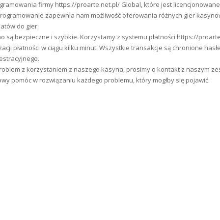
amowania firmy https://proarte.net.pl/ Global, które jest licencjonowan
oprogramowanie zapewnia nam możliwość oferowania różnych gier kasyno
matów do gier.
 są bezpieczne i szybkie. Korzystamy z systemu płatności https://proarte.
cji płatności w ciągu kilku minut. Wszystkie transakcje są chronione hasł
estracyjnego.
b problem z korzystaniem z naszego kasyna, prosimy o kontakt z naszym z
otowy pomóc w rozwiązaniu każdego problemu, który mogłby się pojawić.