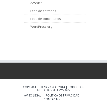
Acceder
Feed de entradas
Feed de comentarios
WordPress.org
COPYRIGHT PILAR ZARCO 2014 | TODOS LOS
DERECHOS RESERVADOS
AVISO LEGAL
POLÍTICA DE PRIVACIDAD
CONTACTO