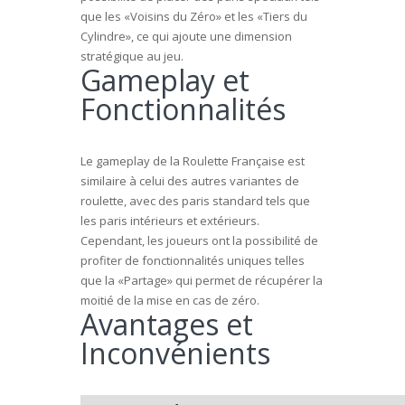
que les «Voisins du Zéro» et les «Tiers du
Cylindre», ce qui ajoute une dimension
stratégique au jeu.
Gameplay et
Fonctionnalités
Le gameplay de la Roulette Française est
similaire à celui des autres variantes de
roulette, avec des paris standard tels que
les paris intérieurs et extérieurs.
Cependant, les joueurs ont la possibilité de
profiter de fonctionnalités uniques telles
que la «Partage» qui permet de récupérer la
moitié de la mise en cas de zéro.
Avantages et
Inconvénients