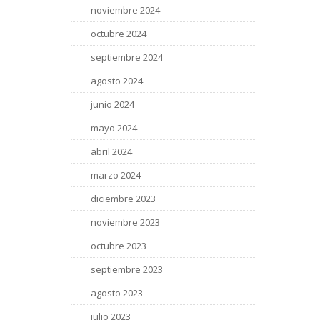
noviembre 2024
octubre 2024
septiembre 2024
agosto 2024
junio 2024
mayo 2024
abril 2024
marzo 2024
diciembre 2023
noviembre 2023
octubre 2023
septiembre 2023
agosto 2023
julio 2023