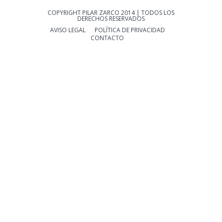
COPYRIGHT PILAR ZARCO 2014 | TODOS LOS
DERECHOS RESERVADOS
AVISO LEGAL
POLÍTICA DE PRIVACIDAD
CONTACTO