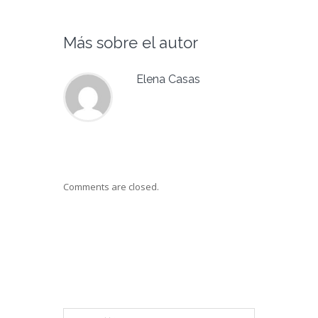
Más sobre el autor
Elena Casas
Comments are closed.