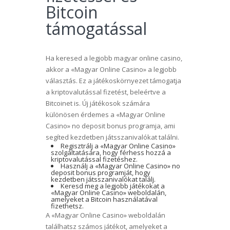
Bitcoin
támogatással
Ha keresed a legjobb magyar online casino,
akkor a «Magyar Online Casino» a legjobb
választás. Ez a játékoskörnyezet támogatja
a kriptovalutással fizetést, beleértve a
Bitcoinet is. Új játékosok számára
különösen érdemes a «Magyar Online
Casino» no deposit bonus programja, ami
segíted kezdetben játsszanivalókat találni.
Regisztrálj a «Magyar Online Casino»
szolgáltatására, hogy férhess hozzá a
kriptovalutással fizetéshez.
Használj a «Magyar Online Casino» no
deposit bonus programját, hogy
kezdetben játsszanivalókat találj.
Keresd meg a legjobb játékokat a
«Magyar Online Casino» weboldalán,
amelyeket a Bitcoin használatával
fizethetsz.
A «Magyar Online Casino» weboldalán
találhatsz számos játékot, amelyeket a