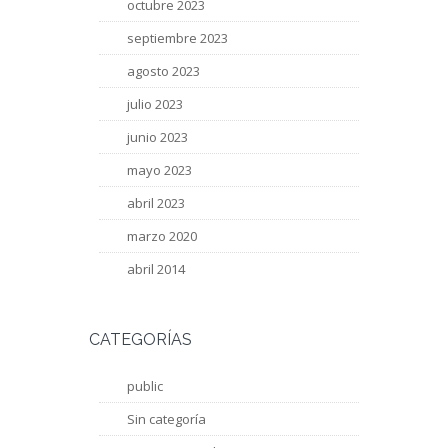
octubre 2023
septiembre 2023
agosto 2023
julio 2023
junio 2023
mayo 2023
abril 2023
marzo 2020
abril 2014
CATEGORÍAS
public
Sin categoría