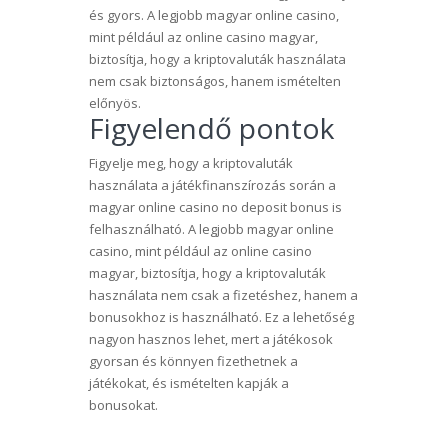
és gyors. A legjobb magyar online casino,
mint például az online casino magyar,
biztosítja, hogy a kriptovaluták használata
nem csak biztonságos, hanem ismételten
előnyös.
Figyelendő pontok
Figyelje meg, hogy a kriptovaluták
használata a játékfinanszírozás során a
magyar online casino no deposit bonus is
felhasználható. A legjobb magyar online
casino, mint például az online casino
magyar, biztosítja, hogy a kriptovaluták
használata nem csak a fizetéshez, hanem a
bonusokhoz is használható. Ez a lehetőség
nagyon hasznos lehet, mert a játékosok
gyorsan és könnyen fizethetnek a
játékokat, és ismételten kapják a
bonusokat.