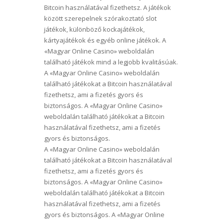
Bitcoin használatával fizethetsz. A játékok
között szerepelnek szórakoztató slot
játékok, különböző kockajátékok,
kártyajátékok és egyéb online játékok. A
«Magyar Online Casino» weboldalán
található játékok mind a legjobb kvalitásúak.
A «Magyar Online Casino» weboldalán
található játékokat a Bitcoin használatával
fizethetsz, ami a fizetés gyors és
biztonságos. A «Magyar Online Casino»
weboldalán található játékokat a Bitcoin
használatával fizethetsz, ami a fizetés
gyors és biztonságos.
A «Magyar Online Casino» weboldalán
található játékokat a Bitcoin használatával
fizethetsz, ami a fizetés gyors és
biztonságos. A «Magyar Online Casino»
weboldalán található játékokat a Bitcoin
használatával fizethetsz, ami a fizetés
gyors és biztonságos. A «Magyar Online