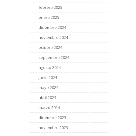
febrero 2025
enero 2025
diciembre 2024
noviembre 2024
octubre 2024
septiembre 2024
agosto 2024
junio 2024
mayo 2024
abril 2024
marzo 2024
diciembre 2023
noviembre 2023