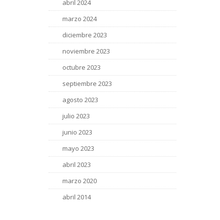
abril 2024
marzo 2024
diciembre 2023
noviembre 2023
octubre 2023
septiembre 2023
agosto 2023
julio 2023
junio 2023
mayo 2023
abril 2023
marzo 2020
abril 2014