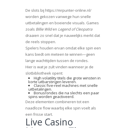
De slots bij
https://mrpunter-online.nl/
worden gekozen vanwege hun snelle
uitbetalingen en boeiende visuals. Games
zoals
Billie Wild
en
Legend of Cleopatra
draaien zo snel dat je nauwelijks merkt dat
de reels stoppen.
Spelers houden ervan omdat elke spin een
kans biedt om meteen te winnen—geen
lange wachttijden tussen de rondes.
Hier is wat je zult vinden wanneer je de
slotbibliotheek opent:
High volatility titels die grote winsten in
korte uitbarstingen leveren.
Classic five‑reel machines met snelle
uitbetalingen.
Bonusrondes die na slechts een paar
spins worden geactiveerd.
Deze elementen combineren tot een
naadloze flow waarbij elke spin voelt als
een frisse start.
Live Casino