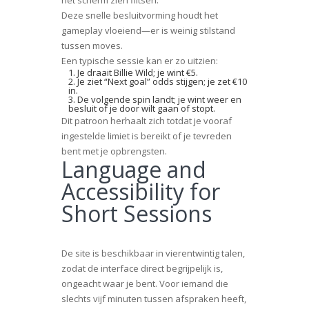
Deze snelle besluitvorming houdt het
gameplay vloeiend—er is weinig stilstand
tussen moves.
Een typische sessie kan er zo uitzien:
Je draait Billie Wild; je wint €5.
Je ziet “Next goal” odds stijgen; je zet €10
in.
De volgende spin landt; je wint weer en
besluit of je door wilt gaan of stopt.
Dit patroon herhaalt zich totdat je vooraf
ingestelde limiet is bereikt of je tevreden
bent met je opbrengsten.
Language and
Accessibility for
Short Sessions
De site is beschikbaar in vierentwintig talen,
zodat de interface direct begrijpelijk is,
ongeacht waar je bent. Voor iemand die
slechts vijf minuten tussen afspraken heeft,