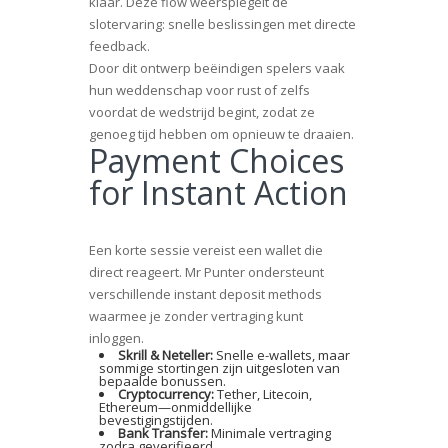
klaar. Deze flow weerspiegelt de
slotervaring: snelle beslissingen met directe
feedback.
Door dit ontwerp beëindigen spelers vaak
hun weddenschap voor rust of zelfs
voordat de wedstrijd begint, zodat ze
genoeg tijd hebben om opnieuw te draaien.
Payment Choices
for Instant Action
Een korte sessie vereist een wallet die
direct reageert. Mr Punter ondersteunt
verschillende instant deposit methods
waarmee je zonder vertraging kunt
inloggen.
Skrill & Neteller:
Snelle e-wallets, maar
sommige stortingen zijn uitgesloten van
bepaalde bonussen.
Cryptocurrency:
Tether, Litecoin,
Ethereum—onmiddellijke
bevestigingstijden.
Bank Transfer:
Minimale vertraging
zodra geverifieerd.