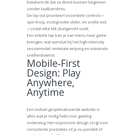
betekent dit dat ze direct kunnen beginnen
zonder taalbarrières.
De lay-out prioriteert essentiële controls—
spin knop, inzetgrootte slider, en snelle exit
—zodat elke klik doelgericht voelt.
Een enkele tap kan je van menu naar game
brengen, wat aansluit bij het high‑intensity
sessiemodel: minimale wrijving en maximale
snelheidswinst.
Mobile‑First
Design: Play
Anywhere,
Anytime
Een mobiel‑geoptimaliseerde website is
alles wat je nodig hebt voor gaming
onderweg. Het responsive design zorgt voor
consistente prestaties of je nu pendelt of