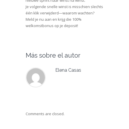
nieuwe sprint naar winst na winst.
Je volgende snelle winst is misschien slechts
één klik verwijderd—waarom wachten?
Meld je nu aan en krijg die 100%
welkomstbonus op je deposit!
Más sobre el autor
Elena Casas
Comments are closed.