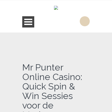
Mr Punter
Online Casino:
Quick Spin &
Win Sessies
voor de