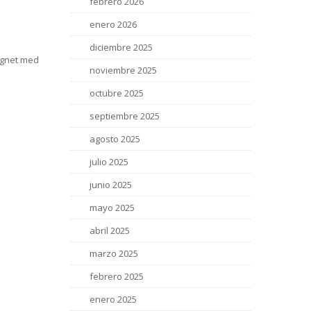
febrero 2026
enero 2026
diciembre 2025
lignet med
noviembre 2025
octubre 2025
septiembre 2025
agosto 2025
julio 2025
junio 2025
mayo 2025
abril 2025
marzo 2025
febrero 2025
enero 2025