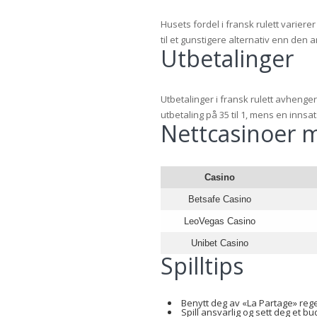
Husets fordel i fransk rulett variere
til et gunstigere alternativ enn de
Utbetalinger
Utbetalinger i fransk rulett avhenger
utbetaling på 35 til 1, mens en innsats 
Nettcasinoer m
Casino
Betsafe Casino
LeoVegas Casino
Unibet Casino
Spilltips
Benytt deg av «La Partage» reg
Spill ansvarlig og sett deg et bud