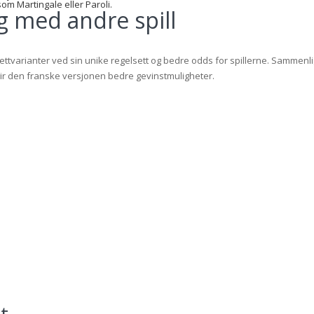
som Martingale eller Paroli.
 med andre spill
rulettvarianter ved sin unike regelsett og bedre odds for spillerne. Sammen
gir den franske versjonen bedre gevinstmuligheter.
t