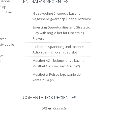
. Denne
ENTRADAS RECIENTES
r og
r
du kan
Niezawodność i emocje kasyna
vegashero gwarancją udanej rozrywki
Emerging Opportunities and Strategic
Play with anglia bet for Discerning
Players
ordel
ividuelle
Blühende Spannung und rasante
Action beim chicken road slot
 av
Mostbet AZ – bukmeker ve kazino
s.
Mostbet Giri rsmi sayt.10656 (2)
Mostbet w Polsce logowanie do
konta.2304 (2)
COMENTARIOS RECIENTES
URL
en
Contacto