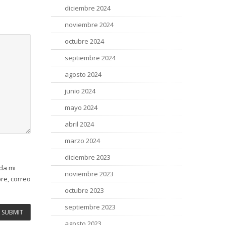
diciembre 2024
noviembre 2024
octubre 2024
septiembre 2024
agosto 2024
junio 2024
mayo 2024
abril 2024
marzo 2024
diciembre 2023
da mi
noviembre 2023
re, correo
octubre 2023
septiembre 2023
agosto 2023