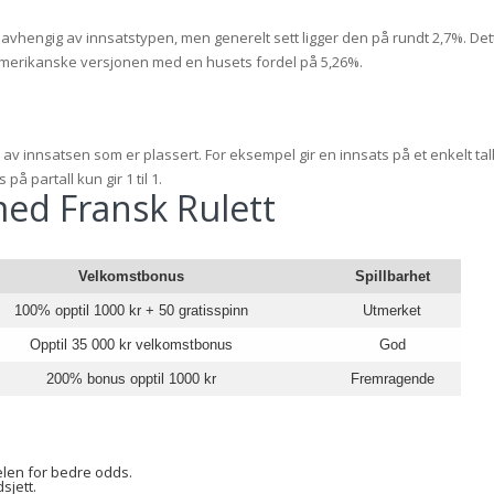
r avhengig av innsatstypen, men generelt sett ligger den på rundt 2,7%. Det
n amerikanske versjonen med en husets fordel på 5,26%.
 av innsatsen som er plassert. For eksempel gir en innsats på et enkelt tal
på partall kun gir 1 til 1.
ed Fransk Rulett
Velkomstbonus
Spillbarhet
100% opptil 1000 kr + 50 gratisspinn
Utmerket
Opptil 35 000 kr velkomstbonus
God
200% bonus opptil 1000 kr
Fremragende
elen for bedre odds.
sjett.