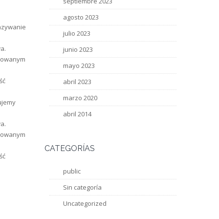
septiembre 2023
agosto 2023
kazywanie
julio 2023
a.
junio 2023
yzowanym
mayo 2023
ść
abril 2023
marzo 2020
ujemy
abril 2014
a.
yzowanym
CATEGORÍAS
ść
public
Sin categoría
Uncategorized