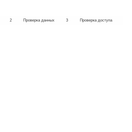
2
Проверка данных
3
Проверка доступа