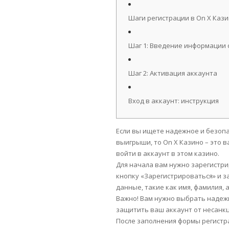
Шаги регистрации в On X Каз
Шаг 1: Введение информации 
Шаг 2: Активация аккаунта
Вход в аккаунт: инструкция
Если вы ищете надежное и безопа
выигрыши, то On X Казино – это 
войти в аккаунт в этом казино.
Для начала вам нужно зарегистри
кнопку «Зарегистрироваться» и з
данные, такие как имя, фамилия, 
Важно! Вам нужно выбрать надежн
защитить ваш аккаунт от несанк
После заполнения формы регистра