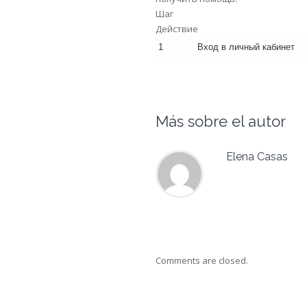
Шаг
Действие
1
Вход в личный кабинет
Más sobre el autor
Elena Casas
Comments are closed.