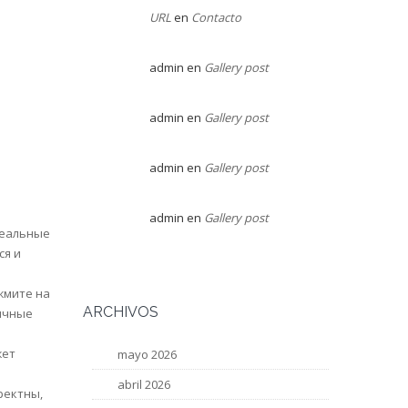
URL
en
Contacto
admin
en
Gallery post
admin
en
Gallery post
admin
en
Gallery post
admin
en
Gallery post
реальные
ся и
жмите на
ARCHIVOS
личные
жет
mayo 2026
abril 2026
ректны,