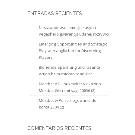
ENTRADAS RECIENTES
Niezawodność i emocje kasyna
vegashero gwarancją udanej rozrywki
Emerging Opportunities and Strategic
Play with anglia bet for Discerning
Players
Blühende Spannung und rasante
Action beim chicken road slot
Mostbet AZ – bukmeker ve kazino
Mostbet Giri rsmi sayt.10656 (2)
Mostbet w Polsce logowanie do
konta.2304 (2)
COMENTARIOS RECIENTES