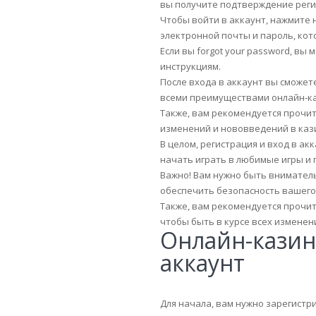
вы получите подтверждение реги
Чтобы войти в аккаунт, нажмите 
электронной почты и пароль, кот
Если вы forgot your password, вы
инструкциям.
После входа в аккаунт вы сможет
всеми преимуществами онлайн-ка
Также, вам рекомендуется прочит
изменений и нововведений в каз
В целом, регистрация и вход в ак
начать играть в любимые игры и
Важно! Вам нужно быть вниматель
обеспечить безопасность вашего
Также, вам рекомендуется прочит
чтобы быть в курсе всех изменен
Онлайн-казино
аккаунт
Для начала, вам нужно зарегистри