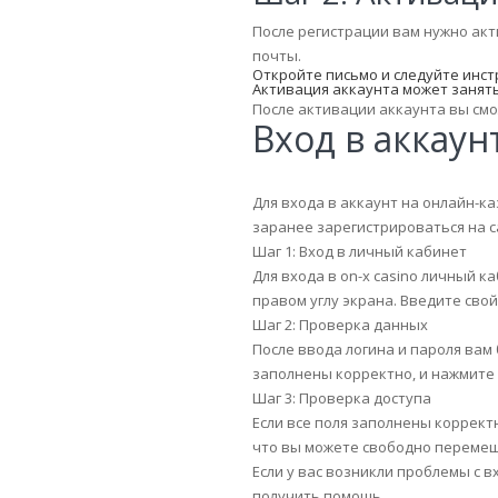
После регистрации вам нужно акт
почты.
Откройте письмо и следуйте инст
Активация аккаунта может занять
После активации аккаунта вы смо
Вход в аккаун
Для входа в аккаунт на онлайн-к
заранее зарегистрироваться на са
Шаг 1: Вход в личный кабинет
Для входа в
on-x casino
личный каб
правом углу экрана. Введите свой
Шаг 2: Проверка данных
После ввода логина и пароля вам
заполнены корректно, и нажмите 
Шаг 3: Проверка доступа
Если все поля заполнены коррект
что вы можете свободно перемеща
Если у вас возникли проблемы с в
получить помощь.