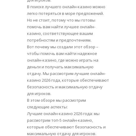
В поиске лучшего онлайн-казино можно
легко потеряться в море предложений.
Но не стоит, потому что мы готовы
помочь вам найти лучшее онлайн-
казино, соответствующее вашим
потребностям и предпочтениям.
Вот почему мы создали этот обзор –
чтобы помочь вам найти надежное
онлайн-казино, где можно играть на
деньги и получать максимальную
отдачу. Мы рассмотрим лучшие онлайн-
казино 2026 года, которые обеспечивают
безопасность и максимальную отдачу
для игроков.
В этом обзоре мы рассмотрим
следующие аспекты:
Лучшие онлайн-казино 2026 года: мы
рассмотрим топ-5 онлайн-казино,
которые обеспечивают безопасность и
максимальную отдачу для игроков.