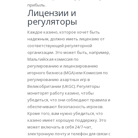
прибыль.
Лицензии и
регуляторы
Каждое казино, которое хочет быть
надежным, должно иметь лицензию от
соответствующей регуляторной
организации. Это может быть, например,
Мальтийская комиссия по
регулированию и лицензированию
игорного бизнеса (MGA) или Комиссия по
регулированию азартных игр в
Великобритании (UKGC). Регуляторы
мониторят работу казино, чтобы
убедиться, что они соблюдают правила и
обеспечивают безопасность игроков.
Кроме того, вам нужно убедиться, что
казино имеет хорошую поддержку. Это
может включать в себя 24/7-чат,
электронную почту и телефон для связи с