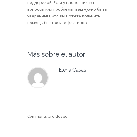
поддержкой. Если у вас возникнут
вопросы или проблемы, вам нужно быть
уверенным, что вы можете получить
помощь быстро и эффективно.
Más sobre el autor
Elena Casas
Comments are closed.