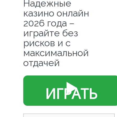
Надежные
казино онлайн
2026 года –
играйте без
рисков и с
максимальной
отдачей
▶️
ИГРАТЬ