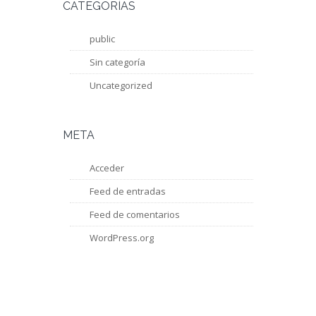
CATEGORÍAS
public
Sin categoría
Uncategorized
META
Acceder
Feed de entradas
Feed de comentarios
WordPress.org