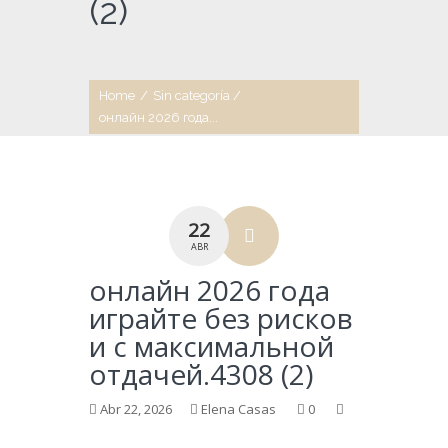
(2)
Home
/
Sin categoría
/
онлайн 2026 года...
22
ABR
онлайн 2026 года
играйте без рисков
и с максимальной
отдачей.4308 (2)
Abr 22, 2026
Elena Casas
0