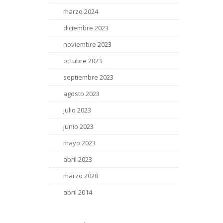
marzo 2024
diciembre 2023
noviembre 2023
octubre 2023
septiembre 2023
agosto 2023
julio 2023
junio 2023
mayo 2023
abril 2023
marzo 2020
abril 2014