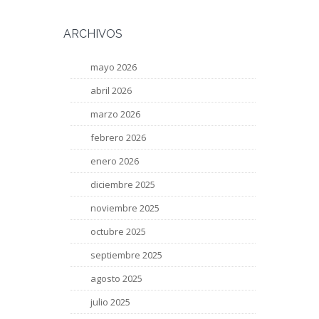
ARCHIVOS
mayo 2026
abril 2026
marzo 2026
febrero 2026
enero 2026
diciembre 2025
noviembre 2025
octubre 2025
septiembre 2025
agosto 2025
julio 2025