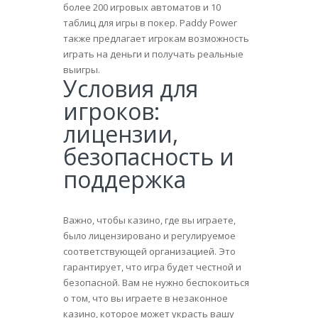
более 200 игровых автоматов и 10
таблиц для игры в покер. Paddy Power
также предлагает игрокам возможность
играть на деньги и получать реальные
выигры.
Условия для
игроков:
лицензии,
безопасность и
поддержка
Важно, чтобы казино, где вы играете,
было лицензировано и регулируемое
соответствующей организацией. Это
гарантирует, что игра будет честной и
безопасной. Вам не нужно беспокоиться
о том, что вы играете в незаконное
казино, которое может украсть вашу