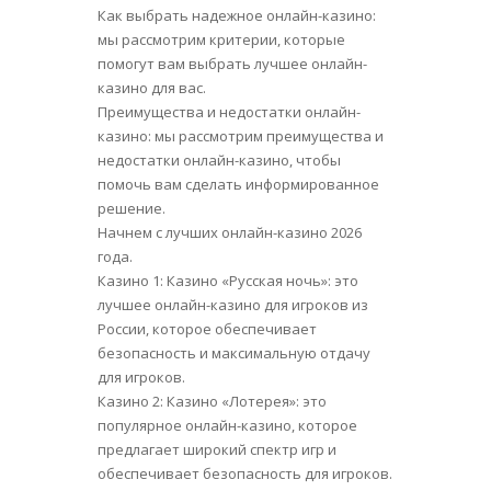
Как выбрать надежное онлайн-казино:
мы рассмотрим критерии, которые
помогут вам выбрать лучшее онлайн-
казино для вас.
Преимущества и недостатки онлайн-
казино: мы рассмотрим преимущества и
недостатки онлайн-казино, чтобы
помочь вам сделать информированное
решение.
Начнем с лучших онлайн-казино 2026
года.
Казино 1: Казино «Русская ночь»: это
лучшее онлайн-казино для игроков из
России, которое обеспечивает
безопасность и максимальную отдачу
для игроков.
Казино 2: Казино «Лотерея»: это
популярное онлайн-казино, которое
предлагает широкий спектр игр и
обеспечивает безопасность для игроков.