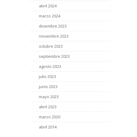
abril 2024
marzo 2024
diciembre 2023
noviembre 2023
octubre 2023
septiembre 2023
agosto 2023
julio 2023
junio 2023
mayo 2023
abril 2023
marzo 2020
abril 2014