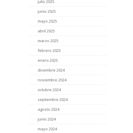
julio 2025
junio 2025
mayo 2025
abril 2025
marzo 2025
febrero 2025
enero 2025
diciembre 2024
noviembre 2024
octubre 2024
septiembre 2024
agosto 2024
junio 2024
mayo 2024