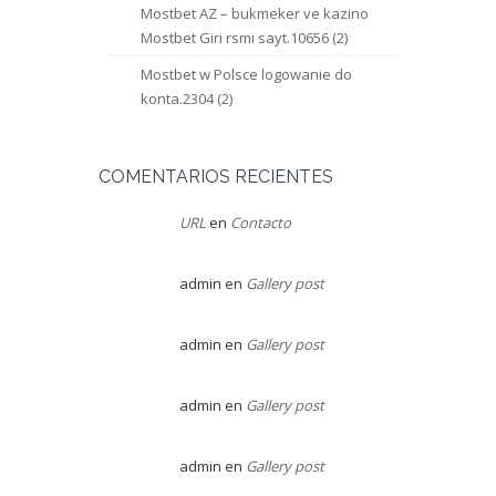
Mostbet AZ – bukmeker ve kazino
Mostbet Giri rsmi sayt.10656 (2)
Mostbet w Polsce logowanie do
konta.2304 (2)
COMENTARIOS RECIENTES
URL
en
Contacto
admin
en
Gallery post
admin
en
Gallery post
admin
en
Gallery post
admin
en
Gallery post