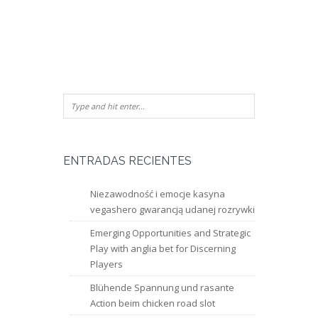
ENTRADAS RECIENTES
Niezawodność i emocje kasyna
vegashero gwarancją udanej rozrywki
Emerging Opportunities and Strategic
Play with anglia bet for Discerning
Players
Blühende Spannung und rasante
Action beim chicken road slot