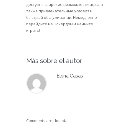
доступны широкие возможности игры, а
также привлекательные условия и
быстрый обслуживании. Немедленно
перейдите на Покердом и начните
играть!
Más sobre el autor
Elena Casas
Comments are closed.