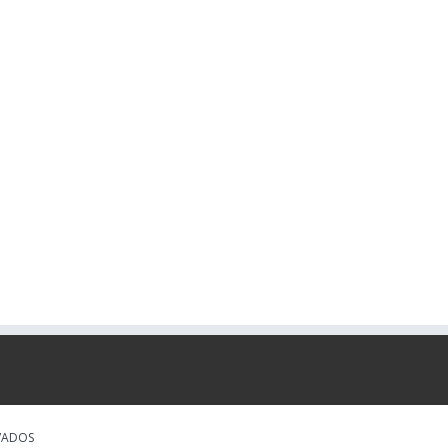
VADOS