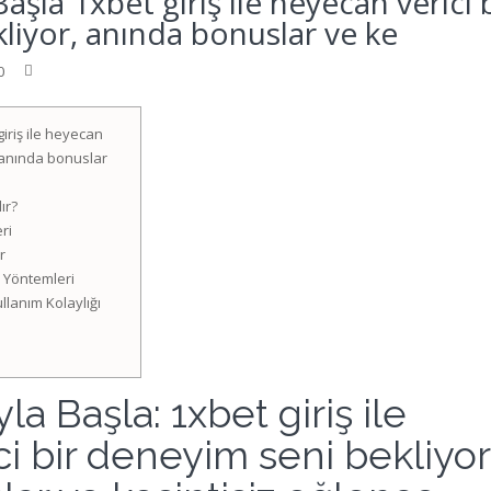
şla 1xbet giriş ile heyecan verici b
liyor, anında bonuslar ve ke
0
iriş ile heyecan
, anında bonuslar
ır?
ri
r
 Yöntemleri
lanım Kolaylığı
a Başla: 1xbet giriş ile
i bir deneyim seni bekliyor