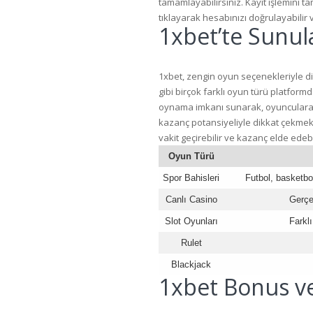
tamamlayabilirsiniz. Kayıt işlemini t
tıklayarak hesabınızı doğrulayabilir 
1xbet’te Sunul
1xbet, zengin oyun seçenekleriyle dik
gibi birçok farklı oyun türü platform
oynama imkanı sunarak, oyunculara ge
kazanç potansiyeliyle dikkat çekmek
vakit geçirebilir ve kazanç elde edebil
Oyun Türü
Spor Bahisleri
Futbol, basketbol
Canlı Casino
Gerçek
Slot Oyunları
Farkl
Rulet
Blackjack
1xbet Bonus v