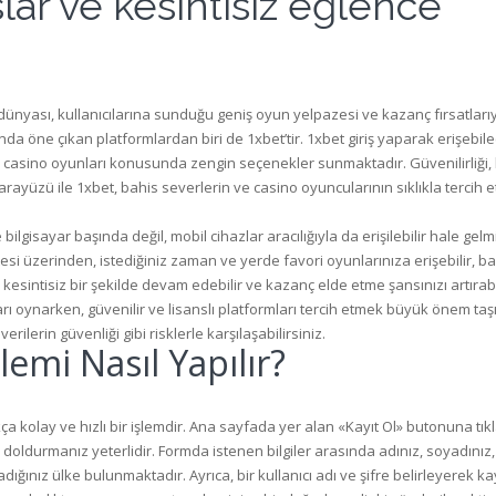
ar ve kesintisiz eğlence
nyası, kullanıcılarına sunduğu geniş oyun yelpazesi ve kazanç fırsatları
nda öne çıkan platformlardan biri de 1xbet’tir.
1xbet giriş
yaparak erişebile
casino oyunları konusunda zengin seçenekler sunmaktadır. Güvenilirliği, h
ayüzü ile 1xbet, bahis severlerin ve casino oyuncularının sıklıkla tercih ett
ilgisayar başında değil, mobil cihazlar aracılığıyla da erişilebilir hale gelmi
i üzerinden, istediğiniz zaman ve yerde favori oyunlarınıza erişebilir, bah
kesintisiz bir şekilde devam edebilir ve kazanç elde etme şansınızı artırabil
rı oynarken, güvenilir ve lisanslı platformları tercih etmek büyük önem taş
verilerin güvenliği gibi risklerle karşılaşabilirsiniz.
lemi Nasıl Yapılır?
a kolay ve hızlı bir işlemdir. Ana sayfada yer alan «Kayıt Ol» butonuna tık
 doldurmanız yeterlidir. Formda istenen bilgiler arasında adınız, soyadınız
ığınız ülke bulunmaktadır. Ayrıca, bir kullanıcı adı ve şifre belirleyerek ka