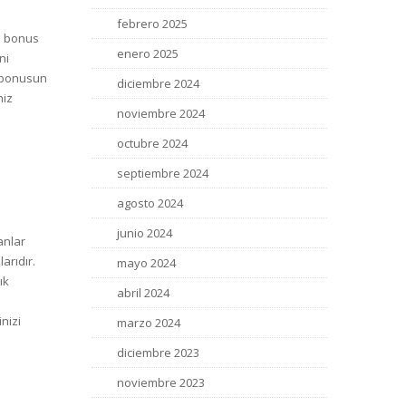
febrero 2025
ı bonus
enero 2025
ni
r bonusun
diciembre 2024
niz
noviembre 2024
octubre 2024
septiembre 2024
agosto 2024
junio 2024
anlar
arıdır.
mayo 2024
ık
abril 2024
nizi
marzo 2024
diciembre 2023
noviembre 2023