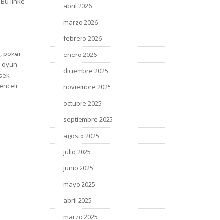
 Bu linke
abril 2026
marzo 2026
febrero 2026
k, poker
enero 2026
e oyun
diciembre 2025
ksek
enceli
noviembre 2025
octubre 2025
septiembre 2025
agosto 2025
julio 2025
junio 2025
mayo 2025
abril 2025
marzo 2025