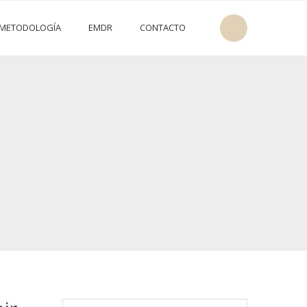
METODOLOGÍA
EMDR
CONTACTO