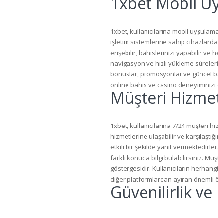
1xbet Mobil Uy
1xbet, kullanıcılarına mobil uygula
işletim sistemlerine sahip cihazlard
erişebilir, bahislerinizi yapabilir ve
navigasyon ve hızlı yükleme süreleri
bonuslar, promosyonlar ve güncel bah
online bahis ve casino deneyiminizi d
Müşteri Hizmet
1xbet, kullanıcılarına 7/24 müşteri h
hizmetlerine ulaşabilir ve karşılaştığı
etkili bir şekilde yanıt vermektedirl
farklı konuda bilgi bulabilirsiniz. Mü
göstergesidir. Kullanıcıların herhangi 
diğer platformlardan ayıran önemli öz
Güvenilirlik ve 