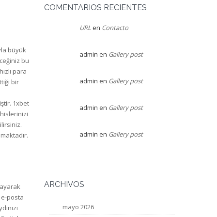
COMENTARIOS RECIENTES
URL
en
Contacto
yla büyük
admin
en
Gallery post
ceğiniz bu
ızlı para
admin
en
Gallery post
iği bir
ştir. 1xbet
admin
en
Gallery post
islerinizi
irsiniz.
admin
en
Gallery post
ımaktadır.
ARCHIVOS
layarak
, e-posta
mayo 2026
ydınızı