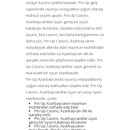
onlayn kazino platformasıdır. Pin Up giriş
sayesinde oyunçu vəziyyətinə uyğun olaraq
məhsul seçimi aparır. Pin Up Casino,
Azərbaycanlılar üçün geniş bir oyun
kataloqu ilə tanınır, daxiləsi milyonlarca slot
oyunu, live casino, tarzlarla backgammon və
daha çox. Pin Up Casino, Azərbaycanın
məsuliyyəti altında olan məzmun mühitindən
istifadə edə bilən və Azərbaycan dili ilə
qarşılık verən bir platforma təqdim edilir. Pin
Up Casino, Azərbaycanlılar üçün güvenli və
müraciətli bir oyun mənbəsidir.
Pin Up Azərbaycanda oyunçu məqsədlərinə
uyğun olaraq məhsulları təqdim edir. Pin Up
Casino, Azərbaycanlılar üçün ən yaxşı oyun
mənbəsidir, çünki:
Pin Up Azərbaycanın məzmun
mühitindən istifadə edə bilər.
Pin Up Casino, Azərbaycan dili ilə
qarşılıq verir.
Pin Up Casino, Azərbaycanlılar üçün
geniş bir oyun kataloqu ilə tanınır.
Pin Up Casino, Azərbaycanın
məsuliyyəti altında olan məzmun