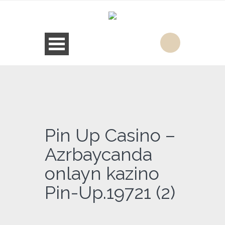
Pin Up Casino –
Azrbaycanda
onlayn kazino
Pin-Up.19721 (2)