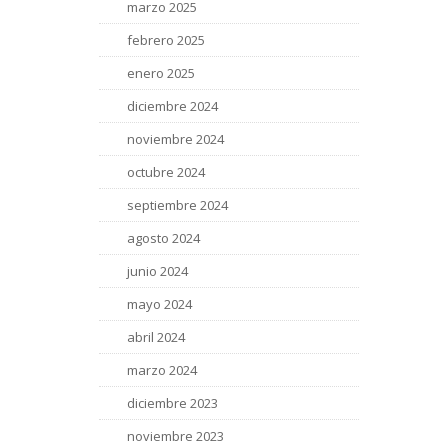
marzo 2025
febrero 2025
enero 2025
diciembre 2024
noviembre 2024
octubre 2024
septiembre 2024
agosto 2024
junio 2024
mayo 2024
abril 2024
marzo 2024
diciembre 2023
noviembre 2023