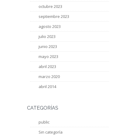
octubre 2023
septiembre 2023
agosto 2023
julio 2023
junio 2023
mayo 2023
abril 2023
marzo 2020
abril 2014
CATEGORÍAS
public
Sin categoría