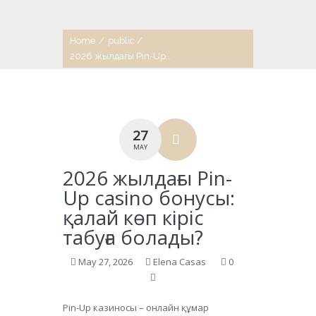
Home
/
public
/
2026 жылдағы Pin-Up...
27
MAY
2026 жылдағы Pin-
Up casino бонусы:
қалай көп кіріс
табуға болады?
May 27, 2026
Elena Casas
0
Pin-Up казиносы – онлайн құмар