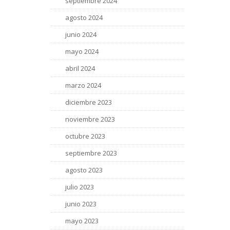
septiembre 2024
agosto 2024
junio 2024
mayo 2024
abril 2024
marzo 2024
diciembre 2023
noviembre 2023
octubre 2023
septiembre 2023
agosto 2023
julio 2023
junio 2023
mayo 2023