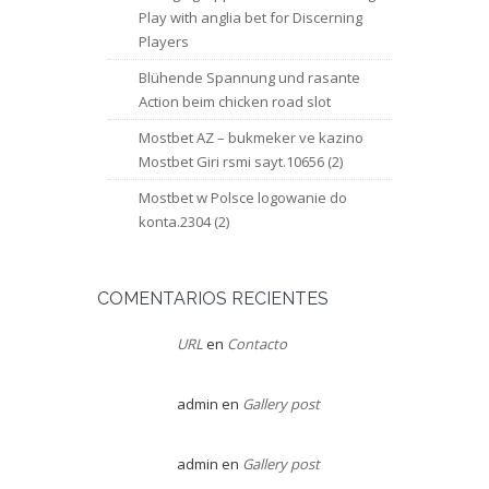
Play with anglia bet for Discerning
Players
Blühende Spannung und rasante
Action beim chicken road slot
Mostbet AZ – bukmeker ve kazino
Mostbet Giri rsmi sayt.10656 (2)
Mostbet w Polsce logowanie do
konta.2304 (2)
COMENTARIOS RECIENTES
URL
en
Contacto
admin
en
Gallery post
admin
en
Gallery post