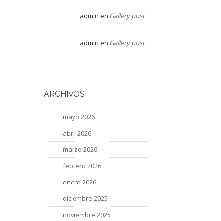
admin
en
Gallery post
admin
en
Gallery post
ARCHIVOS
mayo 2026
abril 2026
marzo 2026
febrero 2026
enero 2026
diciembre 2025
noviembre 2025