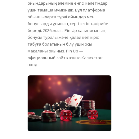
ойындарының әлеміне енгісі келетіндер
үшін тамаша мүмкіндік. Бұл платформа
ойыншыларға түрлі ойындар мен
бонустарды ұсынып, сергітетін тәжірибе
береді. 2026 жылы Pin-Up казиносының
бонусы туралы және қалай көп кіріс
табуға болатынын білу үшін осы
мақаланы оқыңыз.
Pin Up —
официальный сайт казино Казахстан:
вход