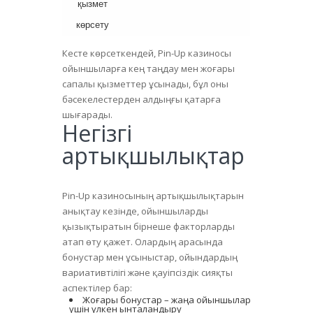
қызмет
көрсету
Кесте көрсеткендей, Pin-Up казиносы
ойыншыларға кең таңдау мен жоғары
сапалы қызметтер ұсынады, бұл оны
бәсекелестерден алдыңғы қатарға
шығарады.
Негізгі
артықшылықтар
Pin-Up казиносының артықшылықтарын
анықтау кезінде, ойыншыларды
қызықтыратын бірнеше факторларды
атап өту қажет. Олардың арасында
бонустар мен ұсыныстар, ойындардың
вариативтілігі және қауіпсіздік сияқты
аспектілер бар:
Жоғары бонустар – жаңа ойыншылар
үшін үлкен ынталандыру