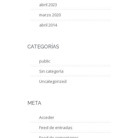
abril 2023
marzo 2020
abril 2014
CATEGORÍAS
public
Sin categoría
Uncategorized
META
Acceder
Feed de entradas
Feed de comentarios