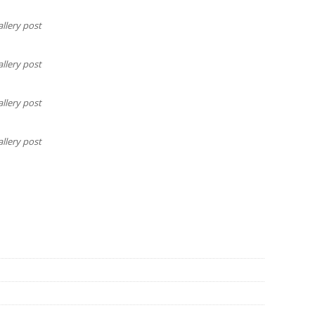
llery post
llery post
llery post
llery post