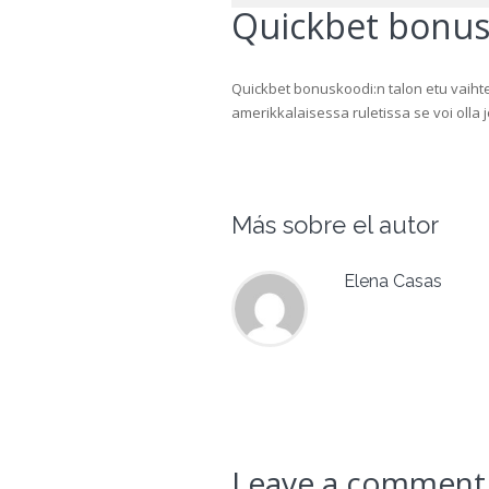
Quickbet bonus
Quickbet bonuskoodi:n talon etu vaihte
amerikkalaisessa ruletissa se voi olla
Más sobre el autor
Elena Casas
Leave a comment