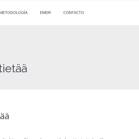
METODOLOGÍA
EMDR
CONTACTO
tietää
tää