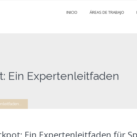
INICIO
ÁREAS DE TRABAJO
t: Ein Expertenleitfaden
nleitfaden...
ckpot: Ein Expertenleitfaden für Sp