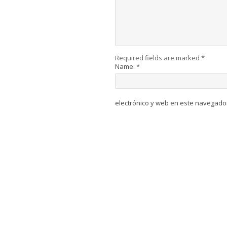
Required fields are marked
*
Name:
*
electrónico y web en este navegado