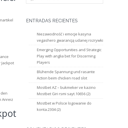
nartikel
ENTRADAS RECIENTES
Niezawodność i emocje kasyna
vegashero gwarancją udanej rozrywki
Emerging Opportunities and Strategic
Play with anglia bet for Discerning
hance
Players
 Jackpot
Blühende Spannung und rasante
Action beim chicken road slot
Mostbet AZ – bukmeker ve kazino
m den
Mostbet Giri rsmi sayt.10656 (2)
n Anreiz
Mostbet w Polsce logowanie do
konta.2304 (2)
kpot