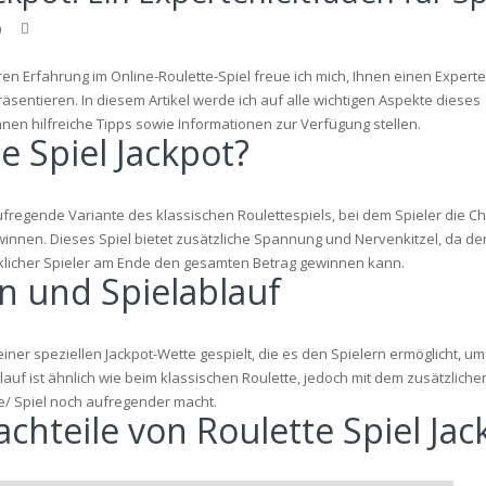
0
ren Erfahrung im Online-Roulette-Spiel freue ich mich, Ihnen einen Experte
räsentieren. In diesem Artikel werde ich auf alle wichtigen Aspekte dieses
en hilfreiche Tipps sowie Informationen zur Verfügung stellen.
e Spiel Jackpot?
aufregende Variante des klassischen Roulettespiels, bei dem Spieler die C
winnen. Dieses Spiel bietet zusätzliche Spannung und Nervenkitzel, da der
ücklicher Spieler am Ende den gesamten Betrag gewinnen kann.
n und Spielablauf
 einer speziellen Jackpot-Wette gespielt, die es den Spielern ermöglicht, u
lauf ist ähnlich wie beim klassischen Roulette, jedoch mit dem zusätzliche
e/
Spiel noch aufregender macht.
achteile von Roulette Spiel Jac