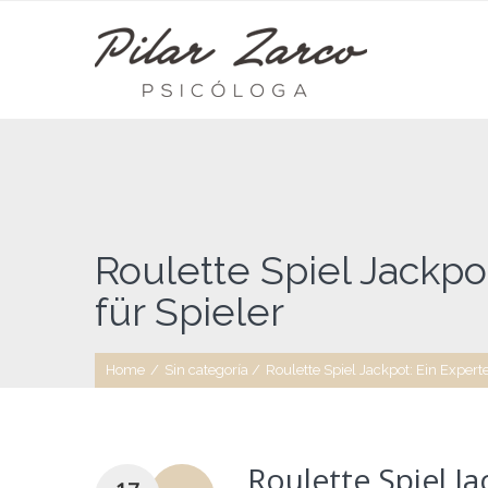
Roulette Spiel Jackpo
für Spieler
Home
/
Sin categoría
/
Roulette Spiel Jackpot: Ein Experte
Roulette Spiel Ja