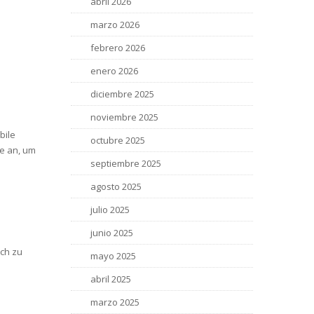
abril 2026
marzo 2026
febrero 2026
enero 2026
diciembre 2025
noviembre 2025
bile
octubre 2025
te an, um
septiembre 2025
agosto 2025
julio 2025
junio 2025
ich zu
mayo 2025
abril 2025
marzo 2025