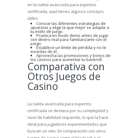
en la ruleta avanzada para expertos
certificada, aquí tienes algunos consejos
útiles:
Conoce las diferentes estrategias de
apuestas y elige la que mejor se adapte a
tu estilo de juego.
Practica en modo demo antes de jugar
con dinero real para familiarizarte con el
juego.
Establece un límite de pérdida y no te
excedas de él.
Aprovecha las promociones y bonos de
los casinos para aumentar tu bankroll.
Comparativa con
Otros Juegos de
Casino
La ruleta avanzada para expertos
certificada se destaca por su complejidad y
nivel de habilidad requerido, lo que la hace
ideal para jugadores experimentados que
buscan un reto. En comparación con otros
juegos de casino como el blackjack o el