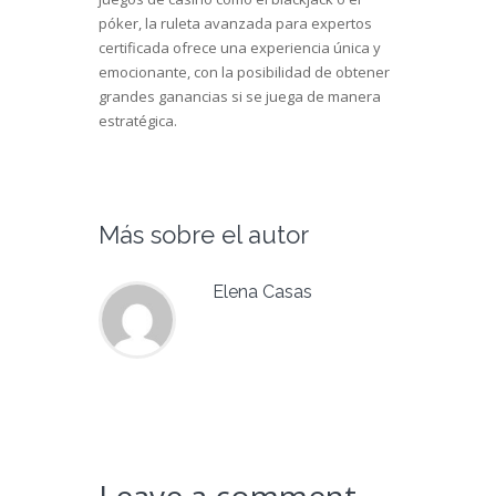
póker, la ruleta avanzada para expertos
certificada ofrece una experiencia única y
emocionante, con la posibilidad de obtener
grandes ganancias si se juega de manera
estratégica.
Más sobre el autor
Elena Casas
Leave a comment