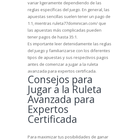
variar ligeramente dependiendo de las
reglas específicas del juego. En general, las
apuestas sencillas suelen tener un pago de
1:1, mientras
ruleta77dominican.com/
que
las apuestas más complicadas pueden
tener pagos de hasta 35:1.
Es importante leer detenidamente las reglas
del juego y familiarizarse con los diferentes
tipos de apuestas y sus respectivos pagos
antes de comenzar a jugar a la ruleta
avanzada para expertos certificada.
Consejos para
Jugar a la Ruleta
Avanzada para
Expertos
Certificada
Para maximizar tus posibilidades de ganar