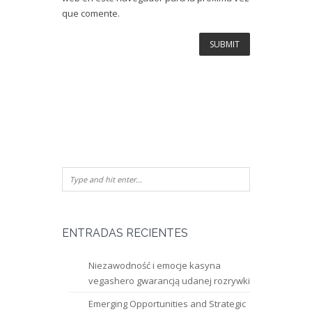
que comente.
ENTRADAS RECIENTES
Niezawodność i emocje kasyna
vegashero gwarancją udanej rozrywki
Emerging Opportunities and Strategic