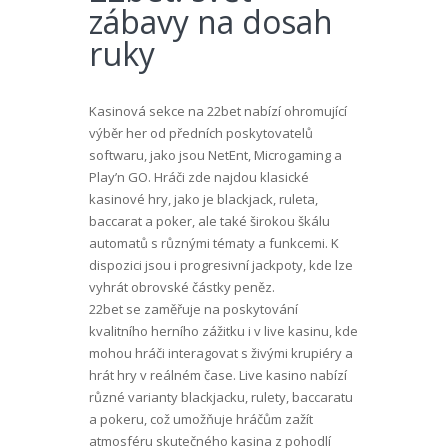
zábavy na dosah
ruky
Kasinová sekce na 22bet nabízí ohromující
výběr her od předních poskytovatelů
softwaru, jako jsou NetEnt, Microgaming a
Play’n GO. Hráči zde najdou klasické
kasinové hry, jako je blackjack, ruleta,
baccarat a poker, ale také širokou škálu
automatů s různými tématy a funkcemi. K
dispozici jsou i progresivní jackpoty, kde lze
vyhrát obrovské částky peněz.
22bet se zaměřuje na poskytování
kvalitního herního zážitku i v live kasinu, kde
mohou hráči interagovat s živými krupiéry a
hrát hry v reálném čase. Live kasino nabízí
různé varianty blackjacku, rulety, baccaratu
a pokeru, což umožňuje hráčům zažít
atmosféru skutečného kasina z pohodlí