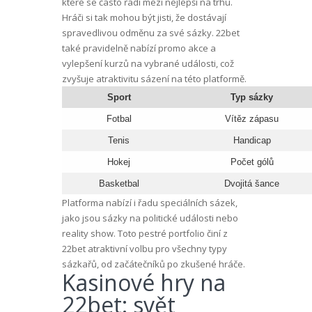
které se často řadí mezi nejlepší na trhu.
Hráči si tak mohou být jisti, že dostávají
spravedlivou odměnu za své sázky. 22bet
také pravidelně nabízí promo akce a
vylepšení kurzů na vybrané události, což
zvyšuje atraktivitu sázení na této platformě.
Sport
Typ sázky
Fotbal
Vítěz zápasu
Tenis
Handicap
Hokej
Počet gólů
Basketbal
Dvojitá šance
Platforma nabízí i řadu speciálních sázek,
jako jsou sázky na politické události nebo
reality show. Toto pestré portfolio činí z
22bet atraktivní volbu pro všechny typy
sázkařů, od začátečníků po zkušené hráče.
Kasinové hry na
22bet: svět