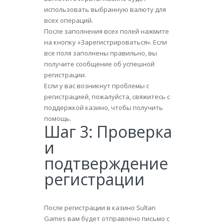
использовать выбранную валюту для
всех операций.
После заполнения всех полей нажмите
на кнопку «Зарегистрироваться». Если
все поля заполнены правильно, вы
получите сообщение об успешной
регистрации.
Если у вас возникнут проблемы с
регистрацией, пожалуйста, свяжитесь с
поддержкой казино, чтобы получить
помощь.
Шаг 3: Проверка
и
подтверждение
регистрации
После регистрации в казино Sultan
Games вам будет отправлено письмо с