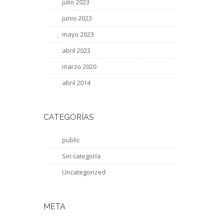
julio 2023
junio 2023
mayo 2023
abril 2023
marzo 2020
abril 2014
CATEGORÍAS
public
Sin categoría
Uncategorized
META