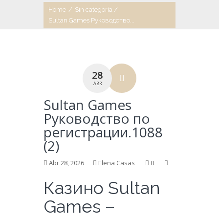
Home
/
Sin categoría
/
Sultan Games Руководство...
28
ABR
Sultan Games
Руководство по
регистрации.1088
(2)
Abr 28, 2026
Elena Casas
0
Казино Sultan
Games –