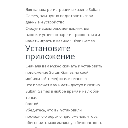
Для начала регистрации в казино Sultan
Games, вам нужно подготовить свои
данные и устройство.
Следуя нашим рекомендациям, вы
сможете успешно зарегистрироваться и
начать играть в казино Sultan Games.
Установите
приложение
Сначала вам нужно скачать и установить
приложение Sultan Games на свой
мобильный телефон или планшет.
Это поможет вам иметь доступ к казино
Sultan Games в любое время и из любой
точки.
Важно!
Убедитесь, что вы установили
последнюю версию приложения, чтобы
обеспечить максимальную безопасность