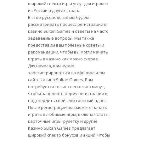
широкий спектр игр и услуг для игроков
из России и других стран.
В этом руководстве мы будем
рассматривать процесс регистрации в
казино Sultan Games и ответы на часто
задаваемые вопросы. Мы также
предоставим вам полезные советы и
рекомендации, чтобы вы могли начать
играть в казино как можно скорее.
Для начала, вам нужно
зарегистрироваться на официальном
сайте казино Sultan Games. Вам
потребуется только несколько минут,
чтобы заполнить форму регистрации и
подтвердить свой электронный адрес.
После регистрации вы сможете начать
играть в любимые игры, включая слоты,
карточные игры, рулетку и другие.
Казино Sultan Games предлагает
широкий спектр бонусов и акций, чтобы