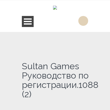
Sultan Games
Руководство по
регистрации.1088
(2)