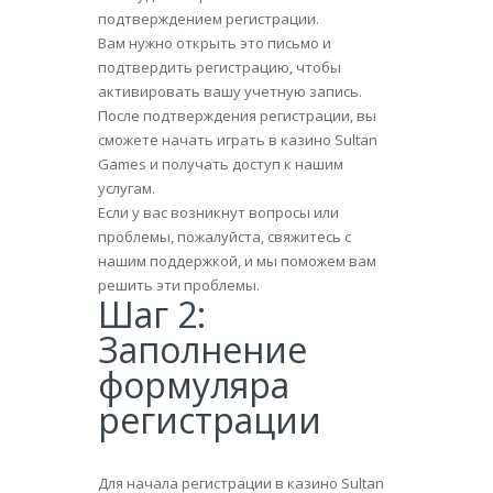
подтверждением регистрации.
Вам нужно открыть это письмо и
подтвердить регистрацию, чтобы
активировать вашу учетную запись.
После подтверждения регистрации, вы
сможете начать играть в казино Sultan
Games и получать доступ к нашим
услугам.
Если у вас возникнут вопросы или
проблемы, пожалуйста, свяжитесь с
нашим поддержкой, и мы поможем вам
решить эти проблемы.
Шаг 2:
Заполнение
формуляра
регистрации
Для начала регистрации в казино Sultan