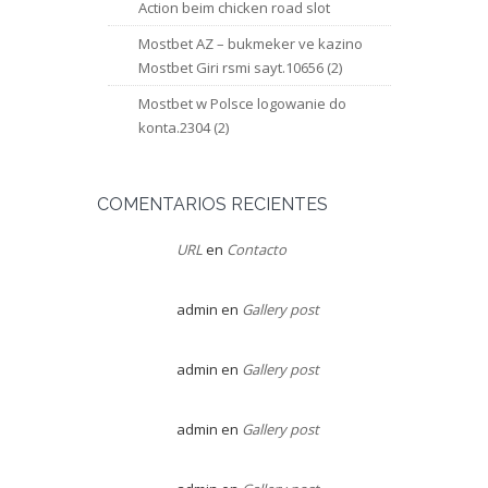
Action beim chicken road slot
Mostbet AZ – bukmeker ve kazino
Mostbet Giri rsmi sayt.10656 (2)
Mostbet w Polsce logowanie do
konta.2304 (2)
COMENTARIOS RECIENTES
URL
en
Contacto
admin
en
Gallery post
admin
en
Gallery post
admin
en
Gallery post