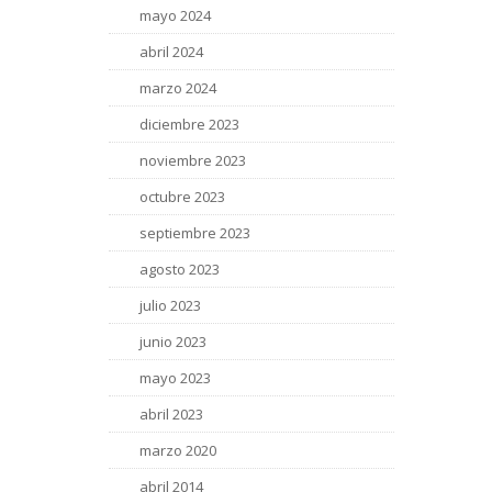
mayo 2024
abril 2024
marzo 2024
diciembre 2023
noviembre 2023
octubre 2023
septiembre 2023
agosto 2023
julio 2023
junio 2023
mayo 2023
abril 2023
marzo 2020
abril 2014