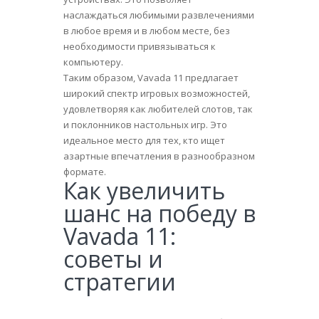
наслаждаться любимыми развлечениями
в любое время и в любом месте, без
необходимости привязываться к
компьютеру.
Таким образом, Vavada 11 предлагает
широкий спектр игровых возможностей,
удовлетворяя как любителей слотов, так
и поклонников настольных игр. Это
идеальное место для тех, кто ищет
азартные впечатления в разнообразном
формате.
Как увеличить
шанс на победу в
Vavada 11:
советы и
стратегии