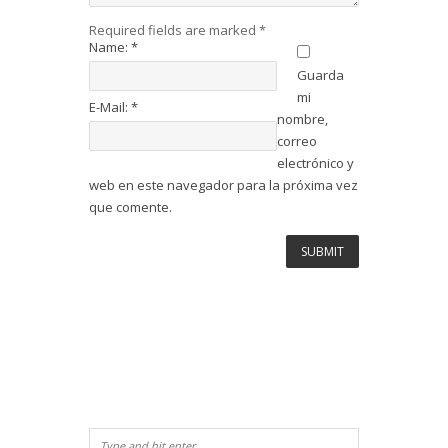
Required fields are marked
*
Name:
*
Guarda
mi
E-Mail:
*
nombre,
correo
electrónico y
web en este navegador para la próxima vez
que comente.