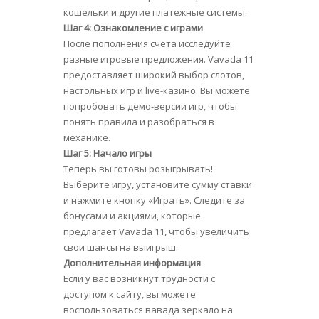
кошельки и другие платежные системы.
Шаг 4: Ознакомление с играми
После пополнения счета исследуйте
разные игровые предложения. Vavada 11
предоставляет широкий выбор слотов,
настольных игр и live-казино. Вы можете
попробовать демо-версии игр, чтобы
понять правила и разобраться в
механике.
Шаг 5: Начало игры
Теперь вы готовы розыгрывать!
Выберите игру, установите сумму ставки
и нажмите кнопку «Играть». Следите за
бонусами и акциями, которые
предлагает Vavada 11, чтобы увеличить
свои шансы на выигрыш.
Дополнительная информация
Если у вас возникнут трудности с
доступом к сайту, вы можете
воспользоваться
вавада зеркало на