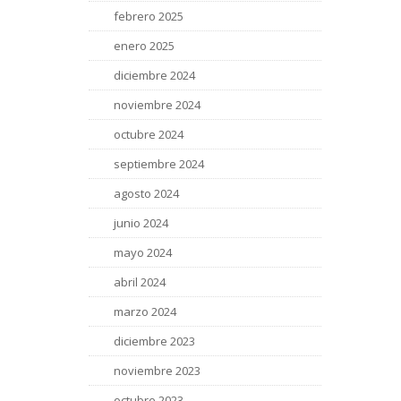
febrero 2025
enero 2025
diciembre 2024
noviembre 2024
octubre 2024
septiembre 2024
agosto 2024
junio 2024
mayo 2024
abril 2024
marzo 2024
diciembre 2023
noviembre 2023
octubre 2023