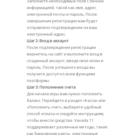
Заполните необходимые поля с личной
информацией, такой как имя, адрес
электронной почты и пароль. После
завершения регистрации вам будет
отправлено подтверждение на ваш
электронный адрес.
Шаг 2: Вход в аккаунт
После подтверждения регистрации
вернитесь на сайт и выполните вход в
созданный аккаунт, введя свои логин и
пароль. После успешного входа вы
получите доступ ко всем функциям
платформы.
Шаг 3: Пополнение счета
Для начала игры вам нужно пополнить
баланс. Перейдите в раздел «Касса» или
«Пополнить счет», выберите удобный
способ оплаты и следуйте инструкциям,
чтобы внести средства. Vavada 11
поддерживает различные методы, такие
как банковские карты, электронные