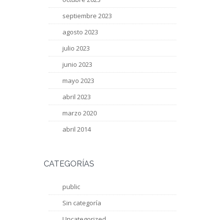
septiembre 2023
agosto 2023
julio 2023
junio 2023
mayo 2023
abril 2023
marzo 2020
abril 2014
CATEGORÍAS
public
Sin categoría
Uncategorized