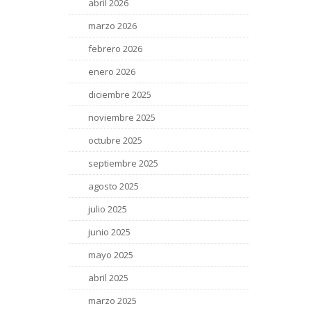
abril 2026
marzo 2026
febrero 2026
enero 2026
diciembre 2025
noviembre 2025
octubre 2025
septiembre 2025
agosto 2025
julio 2025
junio 2025
mayo 2025
abril 2025
marzo 2025