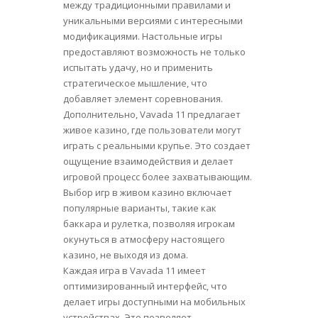
между традиционными правилами и
уникальными версиями с интересными
модификациями. Настольные игры
предоставляют возможность не только
испытать удачу, но и применить
стратегическое мышление, что
добавляет элемент соревнования.
Дополнительно, Vavada 11 предлагает
живое казино, где пользователи могут
играть с реальными крупье. Это создает
ощущение взаимодействия и делает
игровой процесс более захватывающим.
Выбор игр в живом казино включает
популярные варианты, такие как
баккара и рулетка, позволяя игрокам
окунуться в атмосферу настоящего
казино, не выходя из дома.
Каждая игра в Vavada 11 имеет
оптимизированный интерфейс, что
делает игры доступными на мобильных
устройствах. Это позволяет