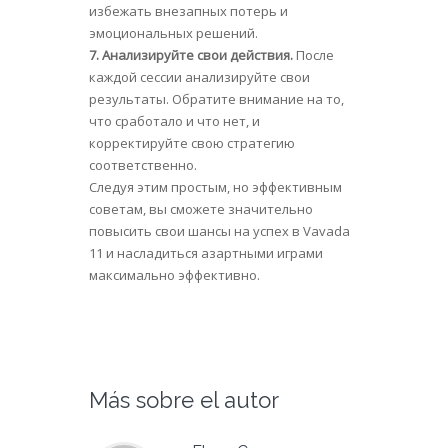
избежать внезапных потерь и
эмоциональных решений.
7. Анализируйте свои действия.
После
каждой сессии анализируйте свои
результаты. Обратите внимание на то,
что сработало и что нет, и
корректируйте свою стратегию
соответственно.
Следуя этим простым, но эффективным
советам, вы сможете значительно
повысить свои шансы на успех в Vavada
11 и насладиться азартными играми
максимально эффективно.
Más sobre el autor