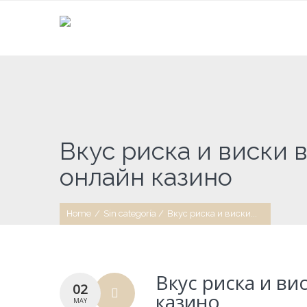
Вкус риска и виски
онлайн казино
Home
/
Sin categoría
/
Вкус риска и виски...
Вкус риска и в
02
казино
MAY