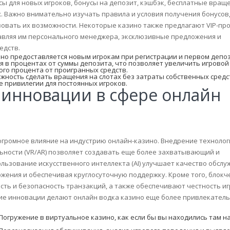
ы для новых игроков, бонусы на депозит, кэшбэк, бесплатные вращ
. Важно внимательно изучать правила и условия получения бонусов
овать их возможности. Некоторые казино также предлагают VIP-пр
тавляя им персонального менеджера, эксклюзивные предложения и
едств.
о предоставляется новым игрокам при регистрации и первом депоз
 в процентах от суммы депозита, что позволяет увеличить игровой 
го процента от проигранных средств.
жность сделать вращения на слотах без затраты собственных средс
 привилегии для постоянных игроков.
 инновации в сфере онлайн
огромное влияние на индустрию онлайн-казино. Внедрение технолог
ьности (VR/AR) позволяет создавать еще более захватывающий и
льзование искусственного интеллекта (AI) улучшает качество обсл
жения и обеспечивая круглосуточную поддержку. Кроме того, блокч
ть и безопасность транзакций, а также обеспечивают честность иг
ские инновации делают онлайн водка казино еще более привлекател
Погружение в виртуальное казино, как если бы вы находились там н