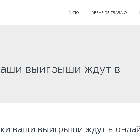
INICIO
ÁREAS DE TRABAJO
 ваши выигрыши ждут в
иски ваши выигрыши ждут в онла