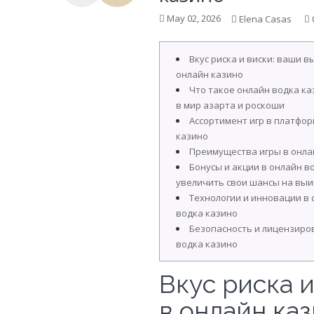
May 02, 2026
Elena Casas
Вкус риска и виски: ваши 
онлайн казино
Что такое онлайн водка ка
в мир азарта и роскоши
Ассортимент игр в платфо
казино
Преимущества игры в онла
Бонусы и акции в онлайн во
увеличить свои шансы на вы
Технологии и инновации в 
водка казино
Безопасность и лицензиро
водка казино
Вкус риска 
в онлайн ка