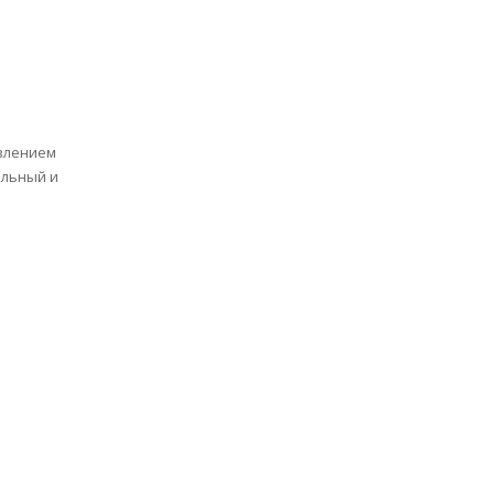
явлением
альный и