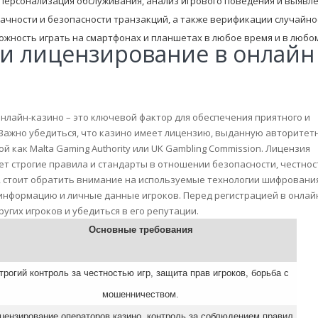
Персонализация обслуживания, анализ игрового поведения и выявл
чности и безопасности транзакций, а также верификации случайно
жность играть на смартфонах и планшетах в любое время и в любом
 и лицензирование в онлайн
нлайн-казино – это ключевой фактор для обеспечения приятного и
 Важно убедиться, что казино имеет лицензию, выданную авторитет
 как Malta Gaming Authority или UK Gambling Commission. Лицензия
ет строгие правила и стандарты в отношении безопасности, честнос
, стоит обратить внимание на используемые технологии шифрования
нформацию и личные данные игроков. Перед регистрацией в онлай
угих игроков и убедиться в его репутации.
Основные требования
трогий контроль за честностью игр, защита прав игроков, борьба с
мошенничеством.
цензирование операторов казино, контроль за соблюдением правил