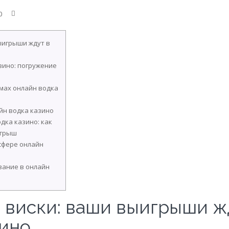
0
выигрыши ждут в
зино: погружение
рмах онлайн водка
йн водка казино
дка казино: как
игрыш
сфере онлайн
вание в онлайн
и виски: ваши выигрыши ж
зино