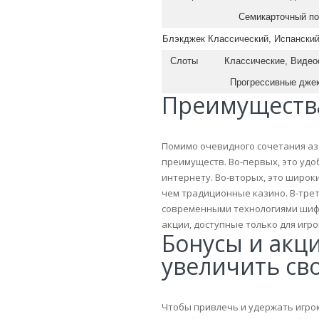
Семикарточный по
Блэкджек
Классический, Испански
Слоты
Классические, Видео
Прогрессивные дже
Преимущества
Помимо очевидного сочетания аз
преимуществ. Во-первых, это удоб
интернету. Во-вторых, это широк
чем традиционные казино. В-тре
современными технологиями шифр
акции, доступные только для игр
Бонусы и акци
увеличить св
Чтобы привлечь и удержать игрок