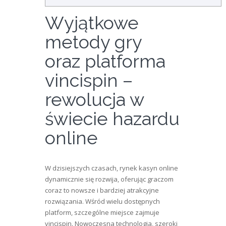
Wyjątkowe
metody gry
oraz platforma
vincispin –
rewolucja w
świecie hazardu
online
W dzisiejszych czasach, rynek kasyn online
dynamicznie się rozwija, oferując graczom
coraz to nowsze i bardziej atrakcyjne
rozwiązania. Wśród wielu dostępnych
platform, szczególne miejsce zajmuje
vincispin
. Nowoczesna technologia, szeroki