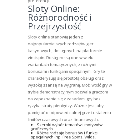
preferencji.
Sloty Online:
Różnorodność i
Przejrzystość
Sloty online stanowią jeden z
najpopularniejszych rodzajów gier
kasynowych, dostępnych na platformie
vincispin. Dostępne są one w wielu
wariantach tematycznych, z różnymi
bonusami i funkcjami specjalnymi. Gry te
charakteryzują się prostotą obsługi oraz
wysoką szansą na wygraną. Możliwość gry w
trybie demonstracyjnym pozwala graczom
na zapoznanie się z zasadami gry bez
ryzyka straty pieniędzy. Ważne jest, aby
pamiętać o odpowiedzialnej grze i ustaleniu
limitów czasowych oraz finansowych.
Szeroki wybór tematów i motywów
graficznych
Różne rodzaje bonusów i funkcji
specjalnych (np. Free Spins, Wilds,