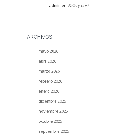
admin
en
Gallery post
ARCHIVOS
mayo 2026
abril 2026
marzo 2026
febrero 2026
enero 2026
diciembre 2025
noviembre 2025
octubre 2025
septiembre 2025