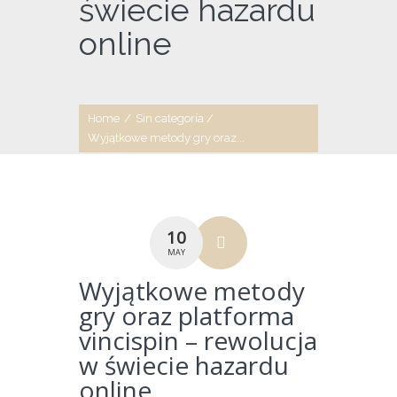
świecie hazardu
online
Home
/
Sin categoría
/
Wyjątkowe metody gry oraz...
10
MAY
Wyjątkowe metody
gry oraz platforma
vincispin – rewolucja
w świecie hazardu
online