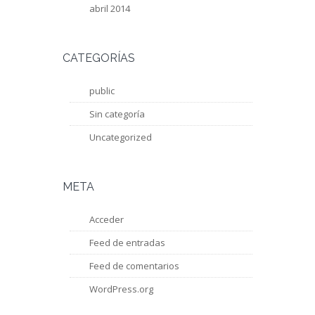
abril 2014
CATEGORÍAS
public
Sin categoría
Uncategorized
META
Acceder
Feed de entradas
Feed de comentarios
WordPress.org