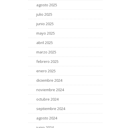
agosto 2025
julio 2025
junio 2025
mayo 2025
abril 2025
marzo 2025
febrero 2025
enero 2025
diciembre 2024
noviembre 2024
octubre 2024
septiembre 2024
agosto 2024
junio 2024