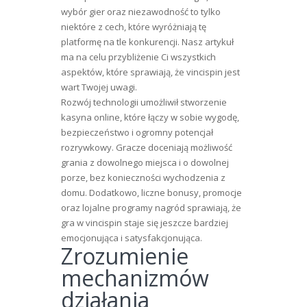
wybór gier oraz niezawodność to tylko
niektóre z cech, które wyróżniają tę
platformę na tle konkurencji. Nasz artykuł
ma na celu przybliżenie Ci wszystkich
aspektów, które sprawiają, że vincispin jest
wart Twojej uwagi.
Rozwój technologii umożliwił stworzenie
kasyna online, które łączy w sobie wygodę,
bezpieczeństwo i ogromny potencjał
rozrywkowy. Gracze doceniają możliwość
grania z dowolnego miejsca i o dowolnej
porze, bez konieczności wychodzenia z
domu. Dodatkowo, liczne bonusy, promocje
oraz lojalne programy nagród sprawiają, że
gra w vincispin staje się jeszcze bardziej
emocjonująca i satysfakcjonująca.
Zrozumienie
mechanizmów
działania