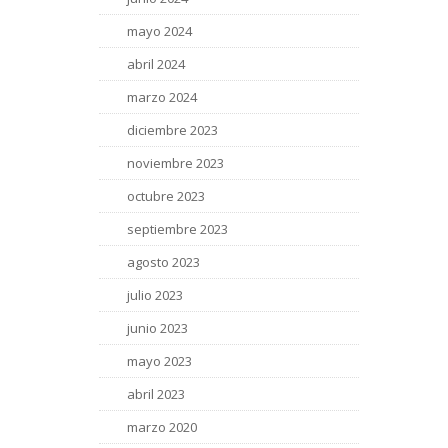
mayo 2024
abril 2024
marzo 2024
diciembre 2023
noviembre 2023
octubre 2023
septiembre 2023
agosto 2023
julio 2023
junio 2023
mayo 2023
abril 2023
marzo 2020