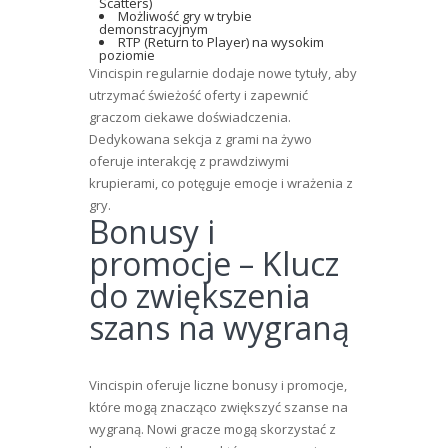
Scatters)
Możliwość gry w trybie
demonstracyjnym
RTP (Return to Player) na wysokim
poziomie
Vincispin regularnie dodaje nowe tytuły, aby
utrzymać świeżość oferty i zapewnić
graczom ciekawe doświadczenia.
Dedykowana sekcja z grami na żywo
oferuje interakcję z prawdziwymi
krupierami, co potęguje emocje i wrażenia z
gry.
Bonusy i
promocje – Klucz
do zwiększenia
szans na wygraną
Vincispin oferuje liczne bonusy i promocje,
które mogą znacząco zwiększyć szanse na
wygraną. Nowi gracze mogą skorzystać z